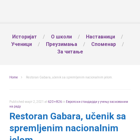
Историјат
О школи
Наставници
Ученици
Преузимања
Споменар
За читање
Home
Restoran Gabara, učenik sa spremljenim nacionalnim jelom.
Published
март 2, 2021
at
620 × 826
in
Европски стандарди у учењу заснованим
на раду
Restoran Gabara, učenik sa
spremljenim nacionalnim
jelom.