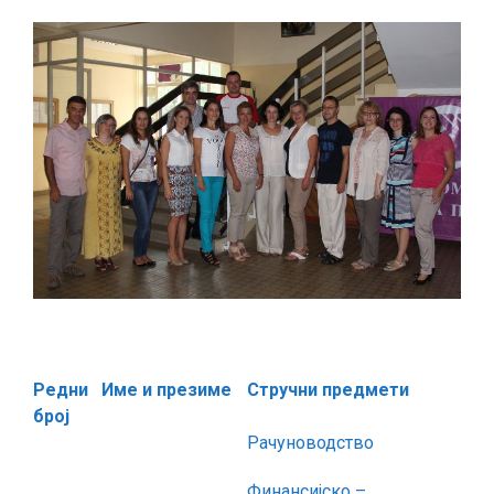
Р
едни
Име и презиме
Стручни предмети
број
Рачуноводство
Финансијско –