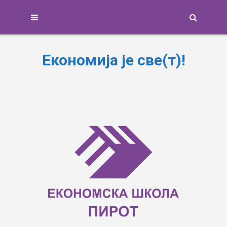
Search
Економија је све(т)!