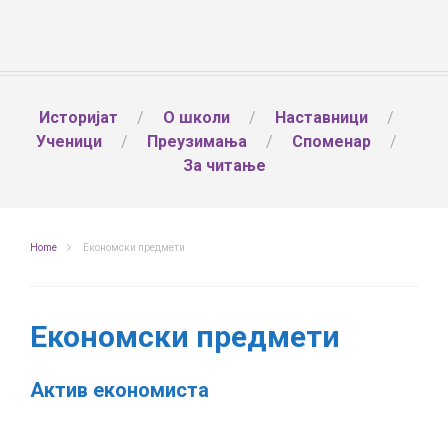
Историјат
О школи
Наставници
Ученици
Преузимања
Споменар
За читање
Home
Економски предмети
Економски предмети
Актив економиста