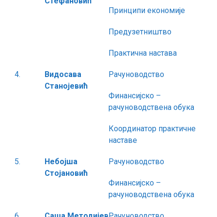
Стефановић
Принципи економије
Предузетништво
Практична настава
4.
Видосава
Рачуноводство
Станојевић
Финансијско –
рачуноводствена обука
Координатор практичне
наставе
5.
Небојша
Рачуноводство
Стојановић
Финансијско –
рачуноводствена обука
6.
Саша Методијев
Рачуноводство