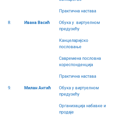
Практична настава
8.
Ивана Васић
Обука у виртуелном
предузећу
Канцеларијско
пословање
Савремена пословна
кореспонденција
Практична настава
9.
Милан Антић
Обука у виртуелном
предузећу
Организација набавке и
продаје