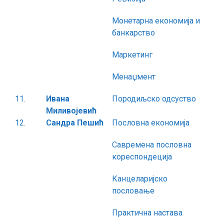
Монетарна економија и
банкарство
Маркетинг
Менаџмент
11.
Ивана
Породиљско одсуство
Миливојевић
12.
Сандра Пешић
Пословна економија
Савремена пословна
кореспондеција
Канцеларијско
пословање
Практична настава