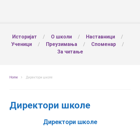
Историјат
О школи
Наставници
Ученици
Преузимања
Споменар
За читање
Home
Директори школе
Директори школе
Директори школе