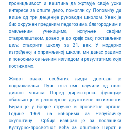
проницљивост и вештина да жртвује своје уске
интересе за опште дело, помогли су Поповићу да
више од три деценије руководи школом. Увек је
био окружен преданим педагозима, благородним и
омиљеним ученицима, испуњен својим
стваралаштвом, довео је до краја свој постављени
циљ: створити школу за 21. век. У модерно
изграђеној и опремљеној школи, ми данас радимо
и поносимо се њеним изгледом и резултатима које
постижемо.
Живот овако особитих људи достојан је
подражавања. Пуно тога смо научили од овог
дивног човека. Поред директорске функције
обављао је и разноврсне друштвене активности.
Биран је у бројне стручне и просветне органе.
Године 1969. на изборима за Републичку
скупштину Србије изабран је за посланика
Kултурно-просветног већа за општине Пирот и