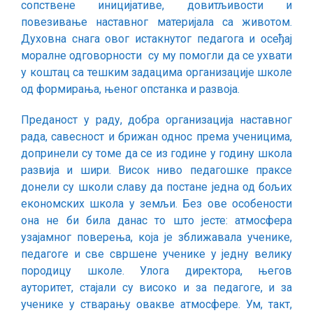
сопствене иницијативе, довитљивости и
повезивање наставног материјала са животом.
Духовна снага овог истакнутог педагога и осеђај
моралне одговорности су му помогли да се ухвати
у коштац са тешким задацима организације школе
од формирања, њеног опстанка и развоја.
Преданост у раду, добра организација наставног
рада, савесност и брижан однос према ученицима,
допринели су томе да се из године у годину школа
развија и шири. Висок ниво педагошке праксе
донели су школи славу да постане једна од бољих
економских школа у земљи. Без ове особености
она не би била данас то што јесте: атмосфера
узајамног поверења, која је зближавала ученике,
педагоге и све свршене ученике у једну велику
породицу школе. Улога директора, његов
ауторитет, стајали су високо и за педагоге, и за
ученике у стварању овакве атмосфере. Ум, такт,