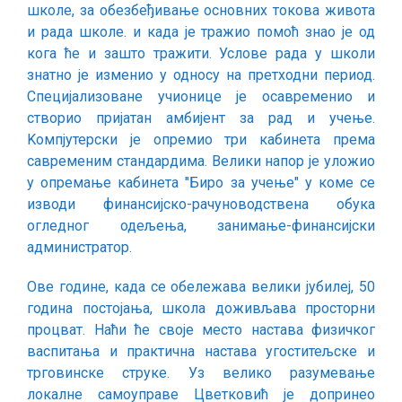
школе, за обезбеђивање основних токова живота
и рада школе. и када је тражио помоћ знао је од
кога ће и зашто тражити. Услове рада у школи
знатно је изменио у односу на претходни период.
Специјализоване учионице је осавременио и
створио пријатан амбијент за рад и учење.
Kомпјутерски је опремио три кабинета према
савременим стандардима. Велики напор је уложио
у опремање кабинета ″Биро за учење″ у коме се
изводи финансијско-рачуноводствена обука
огледног одељења, занимање-финансијски
администратор.
Ове године, када се обележава велики јубилеј, 50
година постојања, школа доживљава просторни
процват. Наћи ће своје место настава физичког
васпитања и практична настава угоститељске и
трговинске струке. Уз велико разумевање
локалне самоуправе Цветковић је допринео