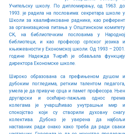
Учитељску школу. По дипломирању, од 1963. до
1993. је радила на пословима: секретара школе у
Школи за квалификоване раднике, као референт
за организациона питања у Општинском комитету
СK, на библиотечким пословима у Народној
библиотеци, и као професор српског језика и
књижевности у Економској школи. Од 1993 – 2001.
године Надежда Ћирић је обављала функцију
директора Економске школе.
Широко образована са префињеном душом и
дубоким погледима, ретким талентом педагога,
умела је да привуче срца и памет професора. Њен
другарски и осећајно-пажљив однос према
колегама је учвршћивао унутрашњи мир и
спокојство који су створили духовну снагу
колектива. Дубоко је уверена да најбољи
наставник ради онако како треба да ради сваки
наставник. Говорила је да се искуство предавача