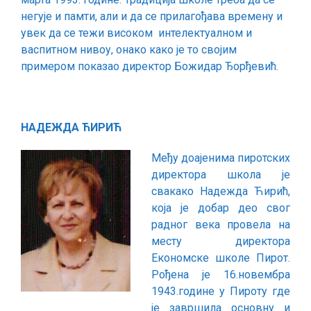
негује и памти, али и да се прилагођава времену и
увек да се тежи високом интелектуалном и
васпитном нивоу, онако како је то својим
примером показао директор Божидар Ђорђевић.
НАДЕЖДА ЋИРИЋ
Међу доајенима пиротских
директора школа је
свакако Надежда Ћирић,
која је добар део свог
радног века провела на
месту директора
Економске школе Пирот.
Рођена је 16.новембра
1943.године у Пироту где
је завршила основну и