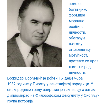
човека
богатијим,
формира
моралне
особине
личности,
обогаћује
његову
стваралачку
могућност,
протеже се кроз
живот и рад
личности.
Божидар Ђорђевић је рођен 15. децембра
1932.године у Пиротy у занатлијској породици. У
свом родном градy завршио је гимназију а затим
дипломирао на Филозофском факултетy у Скопљy-
група историја.