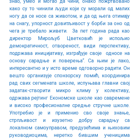
знао, умео и могао да чини, онако пожртвовано
како су то чинили људи који су морали од малих
ногу да се носе са животом, и да од њега отимају
на снагу, упорност довитљивост у борби за оно од
чега је требало живети. За пет година рада као
директор Мирољуб Цветковић је испољио
демократичност, отвореност, види перспективу,
подржава иницијативу, изграђује своје односе на
основу сарадње и поверења“. Са њим је лако,
интересантно и у исто време одговорно радити. Он
вешто организује спонзорску помић, координира
рад свих сегмената школе, испуњава главни свој
задатак-створити микро климу у колективу,
одржава рејтинг Економске школе као савремене
и високо професионалне средње стручне школе.
Употребио је и применио сво своје знање,
стрпљивост и изузетно добру сарадњу са
локалном самоуправом, предузећима и њиховим
руководиоцима, неретко бившим ученицима