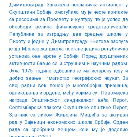
Димитровград. Запажена посланичка активност у
Скупштини Србије, омогућила му је честе контакте
са ресорима за Просвету и културу, те је успео да
обезбеди велика финансијска средства-учешће
Републике за изградњу две средње школе у
Пироту и једне у Димитровграду. Његова заслуга
је да Млекарска школа постане једина републичка
установа ове врсте у Србији. Поред друштвених
активности бавио се и стручним и научним радом.
Јула 1975. године одбранио је магистарску тезу и
добио звање ״магистар географских наука״. За
свој радни век понео је многобројна признања,
одликовања и ордене, међу којима су : Првомајска
награда Општинског синдикалног већа Пирот,
Септембарска плакета Скупштине општине Пирот,
Златник са ликом Живојина Мишића за активан
рад у Зајеници економских школа Србије, Орден
рада са сребрним венцем који му је доделио
председник СФРЈ.