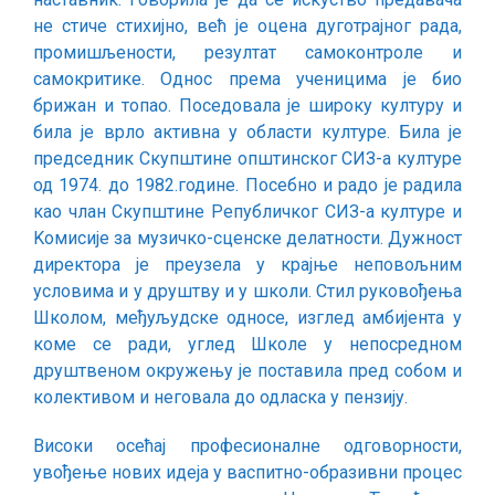
не стиче стихијно, већ је оцена дуготрајног рада,
промишљености, резултат самоконтроле и
самокритике. Однос према ученицима је био
брижан и топао. Поседовала је широку културу и
била је врло активна у области културе. Била је
председник Скупштине општинског СИЗ-а културе
од 1974. до 1982.године. Посебно и радо је радила
као члан Скупштине Републичког СИЗ-а културе и
Kомисије за музичко-сценске делатности. Дужност
директора је преузела у крајње неповољним
условима и у друштву и у школи. Стил руковођења
Школом, међуљудске односе, изглед амбијента у
коме се ради, углед Школе у непосредном
друштвеном окружењу је поставила пред собом и
колективом и неговала до одласка у пензију.
Високи осећај професионалне одговорности,
увођење нових идеја у васпитно-образивни процес