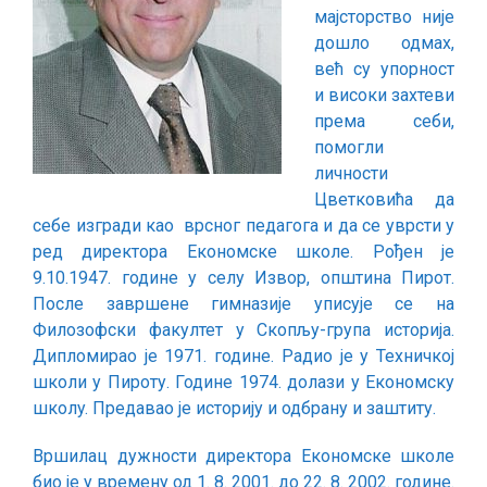
мајсторство није
дошло одмах,
већ су упорност
и високи захтеви
према себи,
помогли
личности
Цветковића да
себе изгради као врсног педагога и да се уврсти у
ред директора Економске школе. Рођен је
9.10.1947. године у селу Извор, општина Пирот.
После завршене гимназије уписује се на
Филозофски факултет у Скопљу-група историја.
Дипломирао је 1971. године. Радио је у Техничкој
школи у Пироту. Године 1974. долази у Економскy
школy. Предавао је историју и одбрану и заштиту.
Вршилац дужности директора Економске школе
био је у времену од 1. 8. 2001. до 22. 8. 2002. године.