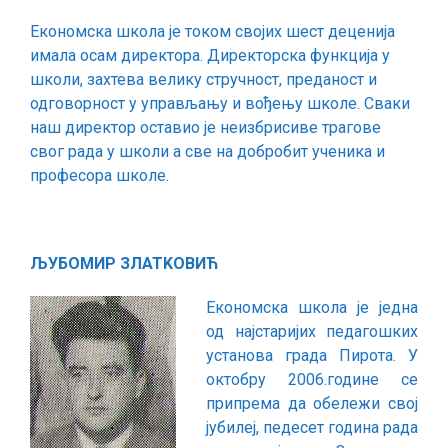
Економска школа је током својих шест деценија
имала осам директора. Директорска функција у
школи, захтева велику стручност, преданост и
одговорност у управљању и вођењу школе. Сваки
наш директор оставио је неизбрисиве трагове
свог рада у школи а све на добробит ученика и
професора школе.
ЉУБОМИР ЗЛАТKОВИЋ
Економска школа је једна
од најстаријих педагошких
установа града Пирота. У
октобру 2006.године се
припрема да обележи свој
јубилеј, педесет година рада