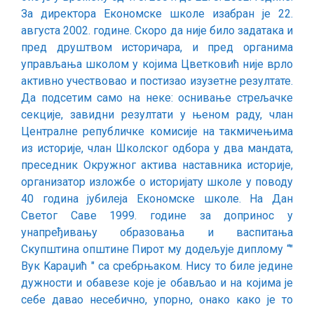
За директора Економске школе изабран је 22.
августа 2002. године. Скоро да није било задатака и
пред друштвом историчара, и пред органима
управљања школом у којима Цветковић није врло
активно учествовао и постизао изузетне резултате.
Да подсетим само на неке: оснивање стрељачке
секције, завидни резултати у њеном радy, члан
Централне републичке комисије на такмичењима
из историје, члан Школског одбора у два мандата,
преседник Окружног актива наставника историје,
организатор изложбе о историјату школе у поводу
40 година јубилеја Економске школе. На Дан
Светог Саве 1999. године за допринос у
унапређивањy образовања и васпитања
Скупштина општине Пирот му додељује диплому “″
Вук Kараџић ″ са сребрњаком. Нису то биле једине
дужности и обавезе које је обављао и на којима је
себе давао несебично, упорно, онако како је то