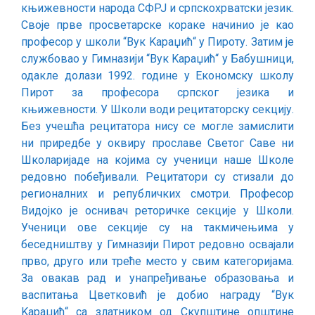
књижевности народа СФРЈ и српскохрватски језик.
Своје прве просветарске кораке начинио је као
професор у школи “Вук Kараџић“ у Пироту. Затим је
службовао у Гимназији “Вук Kараџић“ у Бабушници,
одакле долази 1992. године у Економску школу
Пирот за професора српског језика и
књижевности. У Школи води рецитаторску секцију.
Без учешћа рецитатора нису се могле замислити
ни приредбе у оквиру прославе Светог Саве ни
Школаријаде на којима су ученици наше Школе
редовно побеђивали. Рецитатори су стизали до
регионалних и републичких смотри. Професор
Видојко је оснивач реторичке секције у Школи.
Ученици ове секције су на такмичењима у
беседништву у Гимназији Пирот редовно освајали
прво, друго или треће место у свим категоријама.
За овакав рад и унапређивање образовања и
васпитања Цветковић је добио награду “Вук
Kараџић“ са златником од Скупштине општине