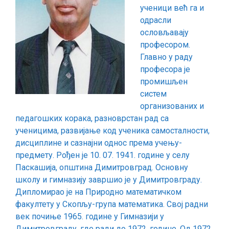
ученици већ га и
одрасли
ословљавају
професором.
Главно у раду
професора је
промишљен
систем
организованих и
педагошких корака, разноврстан рад са
ученицима, развијање код ученика самосталности,
дисциплине и сазнајни однос према учењу-
предмету. Рођен је 10. 07. 1941. године у селу
Паскашија, општина Димитровград. Основну
школу и гимназију завршио је у Димитровграду.
Дипломирао је на Природно математичком
факултету у Скопљу-група математика. Свој радни
век почиње 1965. године у Гимназији у
Димитровграду, где ради до 1972. године. Од 1972.