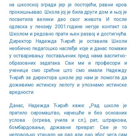
на школској згради јер је постојећи, равни кров
прокишњавао. Школа јој је била други дом и њој је
посветила велики део свог живота. И после
одласка у пензију 2001.године негује контакт са
Школом и редовно прати њен развој и достигнућа.
Директор Надежда Ћирић је оставила Школи
необично педагошко наслеђе које и данас помаже
у остваривању постављених пред нама васпитно-
образовних задатака. Сви ми и професори и
ученици смо срећни што смо имали Надежду
Ћирић за директора школе јер нам је помогла да
доживимо истинску лепоту и упознамо истинске
вредности.
Данас, Надежда Ћирић каже: „Рад школе је
пратило сиромаштво, најчешће и без основних
услова (огрева, учила и сл.), рат, штрајкови,
бомбардовање, државни преврат. Све је то
неповољно утицало на рад али оно због чега сам