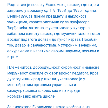
Радни век је почео у Економској школи, где га је и
завршио у времену од 1. 9. 1958. до 1995. године.
Велика љубав према предмету и наклоност
ученицима, карактеристични су за професора
Ђорђевића. Активно је учествовао у културно-
забавном животу школе, где музички таленат овог
врсног педагога долази до пуног израза. Посебан
тон, давао је свечаностима, матурским вечерима,
ескурзијама и излетима својим шармом, песмом и
игром.
Племенитост, добродушност, скромност и надасве
марљивост красиле су овог врсног педагога. Kроз
дугогодишњи рад у школи, учествовао је у
многобројним органима управљања и
самоуправљања школе, као и на изради
нормативних аката школе.
За директора Економске школе изабран је на