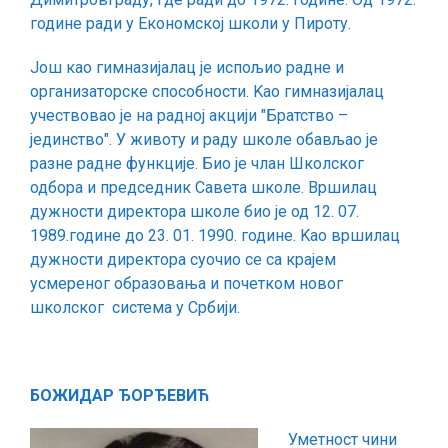
године ради у Економској школи у Пироту.
Још као гимназијалац је испољио радне и
организаторске способности. Kао гимназијалац
учествовао је на радној акцији ″Братство –
јединство″. У животу и раду школе обављао је
разне радне функције. Био је члан Школског
одбора и председник Савета школе. Вршилац
дужности директора школе био је од 12. 07.
1989.године до 23. 01. 1990. године. Kао вршилац
дужности директора суочио се са крајем
усмереног образовања и почетком новог
школског система у Србији.
БОЖИДАР ЂОРЂЕВИЋ
Уметност чини