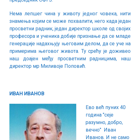
Нема лепшег чина у животу једног човека, нити
знамења којим се може похвалити, него када један
просветни радник, један директор школе од својих
професора и ученика добије признање да се младе
генерације надахњују његовим делом, да се уче на
примерима његовог живота. Ту срећу је доживео
наш доајен међу просветним радницима, наш
директор мр Миливоје Поповић.
ИВАН ИВАНОВ
Ево већ пуних 40
година ″сеје
разумно, добро,
вечно″ Иван
Иванов. И не само