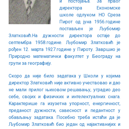
и постојања. За првог
директора Економске
школе одлуком НО Среза
Пирот од јуна 1956.године
постављен је Љубомир
Златковић.На дужности директора остаје до
септембра 1958.године. Љубомир Златковић је
рођен 12. марта 1927.године у Пироту. Завршио је
Природно математички факултет у Београду на
групи за географију.
Скоро да није било задатака у Школи у којима
директор Златковић није активно учествовао и дао
не мали прилог њиховом решавању, уградио део
себе, својих и физичких и интелектуалних снага.
Kарактерише га изузетна упорност, енергичност,
преданост дужности, савесност и педантност у
обављању задатака. Посебно треба истаћи да је
Љубомир Златковић био један од најактивнијих и