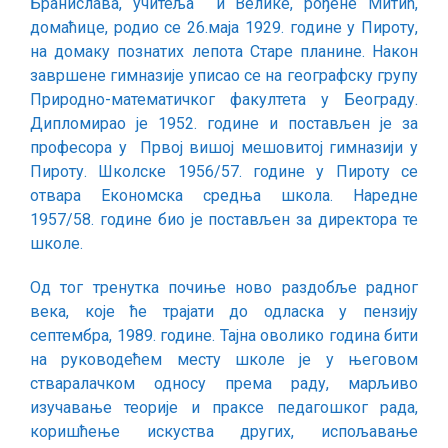
Бранислава, учитеља и Велике, рођене Митић,
домаћице, родио се 26.маја 1929. године у Пироту,
на домаку познатих лепота Старе планине. Након
завршене гимназије уписао се на географску групу
Природно-математичког факултета у Београду.
Дипломирао је 1952. године и постављен је за
професора у Првој вишој мешовитој гимназији у
Пироту. Школске 1956/57. године у Пироту се
отвара Економска средња школа. Наредне
1957/58. године био је постављен за директора те
школе.
Од тог тренутка почиње ново раздобље радног
века, које ће трајати до одласка у пензију
септембра, 1989. године. Тајна оволико година бити
на руководећем месту школе је у његовом
стваралачком односу према раду, марљиво
изучавање теорије и праксе педагошког рада,
коришћење искуства других, испољавање