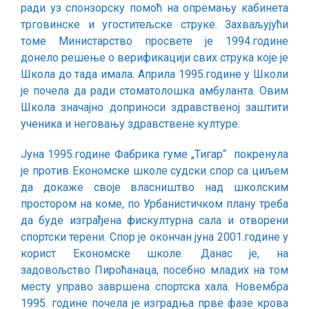
ради уз спонзорску помоћ на опремању кабинета
трговинске и угоститељске струке. Захваљујући
томе Министарство просвете је 1994.године
донело решење о верификацији свих струка које је
Школа до тада имала. Априла 1995.године у Школи
је почела да ради стоматолошка амбуланта. Овим
Школа значајно доприноси здравственој заштити
ученика и неговању здравствене културе.
Јуна 1995.године Фабрика гуме „Тигар“ покренула
је против Економске школе судски спор са циљем
да докаже своје власништво над школским
простором на коме, по Урбанистичком плану треба
да буде изграђена фискултурна сала и отворени
спортски терени. Спор је окончан јуна 2001.године у
корист Економске школе. Данас је, на
задовољство Пироћанаца, посебно младих на том
месту управо завршена спортска хала. Новембра
1995. године почела је изградња прве фазе крова