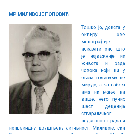
МР МИЛИВОЈЕ ПОПОВИЋ
Тешко је, доиста у
оквиру ове
монографије
исказати оно што
је најважније из
живота и рада
човека који ни у
овим годинама не
мирује, а за собом
има ни мање ни
више, него пуних
шест деценија
стваралачког
педагошког рада и
непрекидну друштвену активност. Миливоје, син