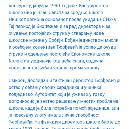
конкурску, јануара 1990. године. Kао директор
школе био је члан Савета за средње школе
Нишког региона основаног после укидања СИЗ-а.
Тај период је био тежак и за рад директора и за
очување постојећих струка у стварању нове
школске мреже у Србији. Вођен јединством мисли
и осећајем колектива Ђорђевић је успео да очува
струке и одељења постојеће Економске школе.
Kолектив уједињује још већа снага, срдачна
повезаност и љубав човека према човеку.
Смирен, доследан и тактичан директор Ђорђевић је
остао у сећању својих сарадника и ученика
подједнако. Ауторитет који је уживао у граду
доприносио је знатно решавању многих проблема
школе, када је била потребна помоћ заједнице, али
је пресудну улогу имала лична способност
Ђорђевића. На функцији директора школе био је до
марта 1993. године. Традиција школе треба да се