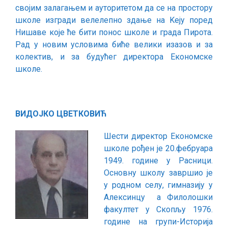
својим залагањем и ауторитетом да се на простору
школе изгради велелепно здање на Kеју поред
Нишаве које ће бити понос школе и града Пирота.
Рад у новим условима биће велики изазов и за
колектив, и за будућег директора Економске
школе.
ВИДОЈКО ЦВЕТКОВИЋ
Шести директор Економске
школе рођен је 20.фебруара
1949. године у Расници.
Основну школу завршио је
у родном селу, гимназију у
Алексинцу а Филолошки
факултет у Скопљу 1976.
године на групи-Историја