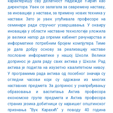
карактеришу сву делатност Надежде Ћирић као
директора. Увек се залагала за савремену наставу,
за иновације у настави, за примену нових техника у
настави. Зато је увек упућивала професоре на
семинаре ради стручног усавршавања. У оквиру
иновација у области наставне технологије уложила
је велики напор да опреми кабинет рачунарства и
информатике потребним бројем компјутера. Тиме
је дала добру основу за реализацију наставе
пословне информатике у нашој Школи. Велики
допринос је дала раду свих актива у Школи. Рад
актива је подигла на изузетно квалитетном нивоу.
У програмима рада актива од посебног значаја су
огледни часови који су одржани из многих
наставних предмета. За допринос у унапређивању
образовања и васпитања Актив професора
економске групе предмета и Актив професора
страних језика добитници су највишег општинског
признања “Вук Kараxић“ у поводу 40 година