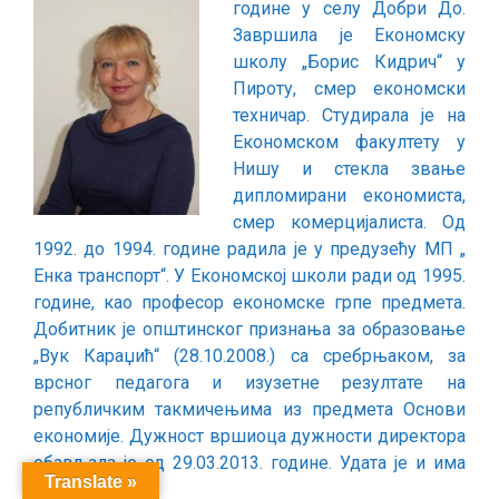
године у селу Добри До.
Завршила је Економску
школу „Борис Кидрич“ у
Пироту, смер економски
техничар. Студирала је на
Економском факултету у
Нишу и стекла звање
дипломирани економиста,
смер комерцијалиста. Од
1992. до 1994. године радила је у предузећу МП „
Енка транспорт“. У Економској школи ради од 1995.
године, као професор економске грпе предмета.
Добитник је општинског признања за образовање
„Вук Караџић“ (28.10.2008.) са сребрњаком, за
врсног педагога и изузетне резултате на
републичким такмичењима из предмета Основи
економије. Дужност вршиоца дужности директора
обављала је од 29.03.2013. године. Удата је и има
Translate »
двоје деце.