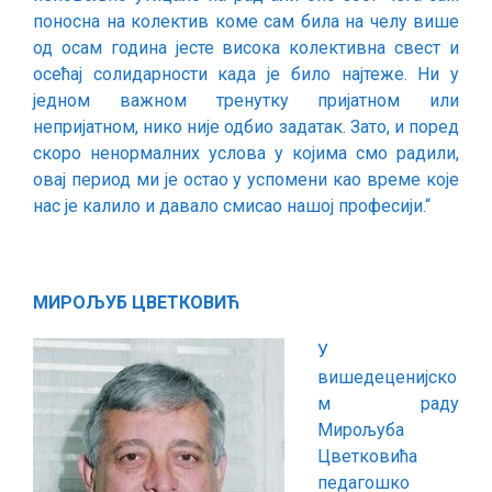
поносна на колектив коме сам била на челу више
од осам година јесте висока колективна свест и
осећај солидарности када је било најтеже. Ни у
једном важном тренутку пријатном или
непријатном, нико није одбио задатак. Зато, и поред
скоро ненормалних услова у којима смо радили,
овај период ми је остао у успомени као време које
нас је калило и давало смисао нашој професији.“
МИРОЉУБ ЦВЕТКОВИЋ
У
вишедеценијско
м раду
Мирољуба
Цветковића
педагошко