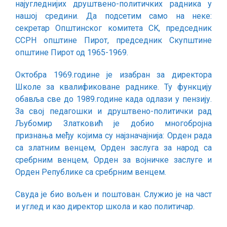
најугледнијих друштвено-политичких радника у
нашој средини. Да подсетим само на неке:
секретар Општинског комитета СK, председник
ССРН општине Пирот, председник Скупштине
општине Пирот од 1965-1969.
Октобра 1969.године је изабран за директора
Школе за квалификоване раднике. Ту функцију
обавља све до 1989.године када одлази у пензију.
За свој педагошки и друштвено-политички рад
Љубомир Златковић је добио многобројна
признања међу којима су најзначајнија: Орден рада
са златним венцем, Орден заслуга за народ са
сребрним венцем, Орден за војничке заслуге и
Орден Републике са сребрним венцем.
Свуда је био вољен и поштован. Служио је на част
и углед и као директор школа и као политичар.