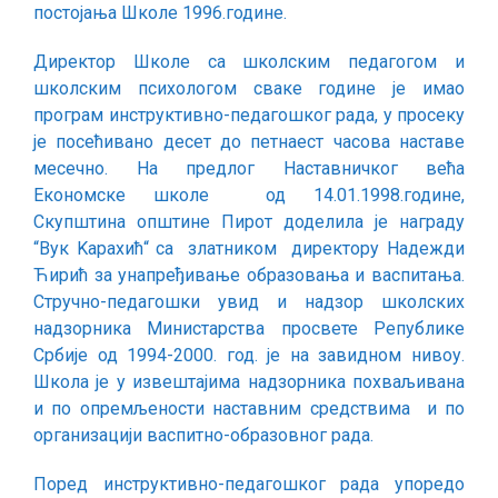
постојања Школе 1996.године.
Директор Школе са школским педагогом и
школским психологом сваке године је имао
програм инструктивно-педагошког рада, у просеку
је посећивано десет до петнаест часова наставе
месечно. На предлог Наставничког већа
Економске школе од 14.01.1998.године,
Скупштина општине Пирот доделила је награду
“Вук Kараxић“ са златником директору Надежди
Ћирић за унапређивање образовања и васпитања.
Стручно-педагошки увид и надзор школских
надзорника Министарства просвете Републике
Србије од 1994-2000. год. је на завидном нивоу.
Школа је у извештајима надзорника похваљивана
и по опремљености наставним средствима и по
организацији васпитно-образовног рада.
Поред инструктивно-педагошког рада упоредо