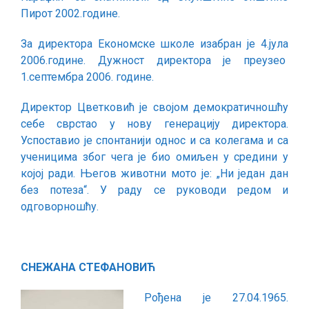
Пирот 2002.године.
За директора Економске школе изабран је 4.јула
2006.године. Дужност директора је преузео
1.септембра 2006. године.
Директор Цветковић је својом демократичношћу
себе сврстао у нову генерацију директора.
Успоставио је спонтанији однос и са колегама и са
ученицима због чега је био омиљен у средини у
којој ради. Његов животни мото је: „Ни један дан
без потеза“. У раду се руководи редом и
одговорношћу.
СНЕЖАНА СТЕФАНОВИЋ
Рођена је 27.04.1965.