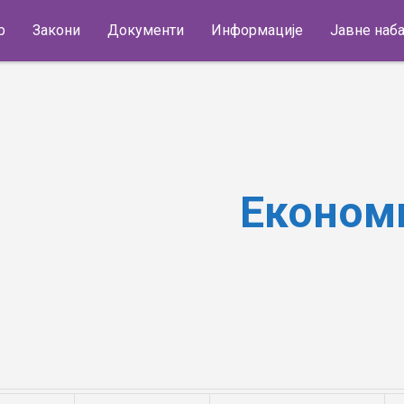
р
Закони
Документи
Информације
Јавне наб
Економиј