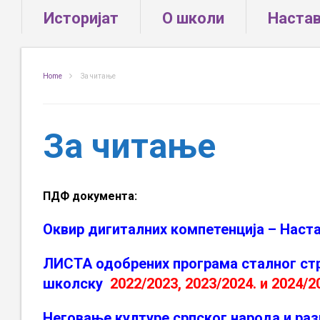
Историјат
О школи
Наста
Home
За читање
За читање
ПДФ документа:
Оквир дигиталних компетенција – Наст
ЛИСТА одобрених програма сталног стр
школску
2022/2023,
2023/2024. и
2024/2
Неговање културе српског народа и ра