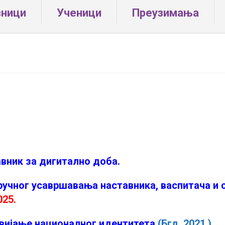
вници
Ученици
Преузимања
авник за дигитално доба
.
учног усавршавања наставника, васпитача и 
025
.
звијање националног идентитета
(Бгд. 2021.)