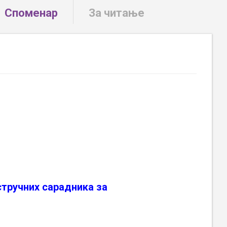
Споменар
За читање
стручних сарадника за