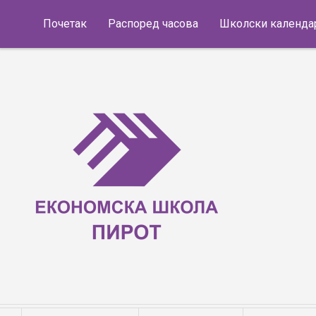
Skip to content
Почетак
Распоред часова
Школски календа