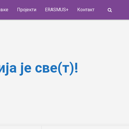
Search
авке
Пројекти
ERASMUS+
Контакт
а је све(т)!