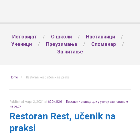
Историјат
О школи
Наставници
Ученици
Преузимања
Споменар
За читање
Home
Restoran Rest, učenik na praksi
Published
март 2, 2021
at
620 × 826
in
Европски стандарди у учењу заснованим
на раду
Restoran Rest, učenik na
praksi