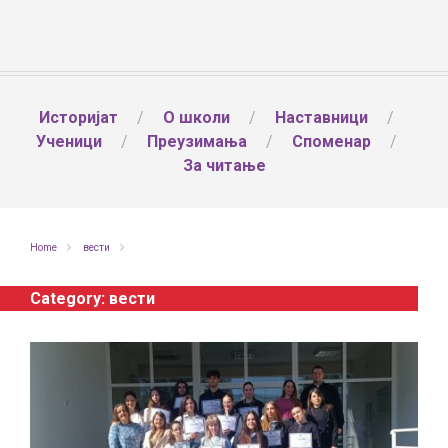
Историјат
О школи
Наставници
Ученици
Преузимања
Споменар
За читање
Home
вести
Category:
вести