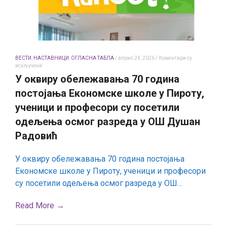
ВЕСТИ
,
НАСТАВНИЦИ
,
ОГЛАСНА ТАБЛА
/
април 24, 2026
/
Коментари су
на
искључени
У
У оквиру обележавања 70 година
оквиру
обележавања
постојања Економске школе у Пироту,
70
година
ученици и професори су посетили
постојања
одељења осмог разреда у ОШ Душан
Економске
школе
Радовић
у
Пироту,
ученици
и
У оквиру обележавања 70 година постојања
професори
Економске школе у Пироту, ученици и професори
су
посетили
су посетили одељења осмог разреда у ОШ…
одељења
осмог
разреда
Read More →
у
ОШ
Душан