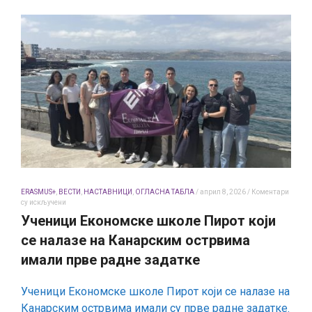
ERASMUS+
,
ВЕСТИ
,
НАСТАВНИЦИ
,
ОГЛАСНА ТАБЛА
/
април 8, 2026
/
Коментари
на
су искључени
Ученици
Ученици Економске школе Пирот који
Економске
школе
се налазе на Канарским острвима
Пирот
који
имали прве радне задатке
се
налазе
на
Ученици Економске школе Пирот који се налазе на
Канарским
Канарским острвима имали су прве радне задатке.
острвима