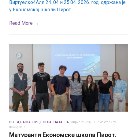
Виртуелко4Алл 24. 04 и 25.04. 2026. год. одржана је
рад
на
у Економској школи Пирот…
платформи
„Виртуелко4Алл“
Read More →
ВЕСТИ
,
НАСТАВНИЦИ
,
ОГЛАСНА ТАБЛА
/
април 25, 2026
/
Коментари су
на
искључени
Матуранти
Матуранти Економске школа Пирот,
Економске