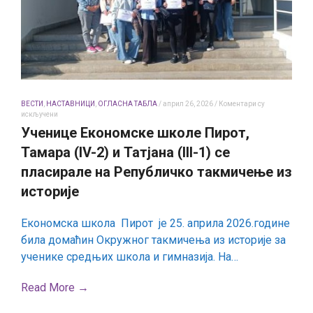
ВЕСТИ
,
НАСТАВНИЦИ
,
ОГЛАСНА ТАБЛА
/
април 26, 2026
/
Коментари су
на
искључени
Ученице
Ученице Економске школе Пирот,
Економске
школе
Тамара (IV-2) и Татјана (III-1) се
Пирот,
Тамара
пласирале на Републичко такмичење из
(IV-
историје
2) и Татјана
(III-
1)
се
Економска школа Пирот је 25. априла 2026.године
пласирале
била домаћин Окружног такмичења из историје за
на
Републичко
ученике средњих школа и гимназија. На…
такмичење
из
историје
Read More →