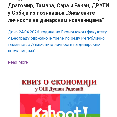
школа
Драгомир, Тамара, Сара и Вукан, ДРУГИ
Пирот,
Драгомир,
у Србији из познавања „Знамените
Тамара,
личности на динарским новчаницама“
Сара
и
Вукан,
ДРУГИ
Дана 24.04.2026. године на Економском факултету
у
у Београду одржано је треће по реду Републичко
Србији
из
такмичење „Знамените личности на динарским
познавања
новчаницама“…
„Знамените
личности
на
Read More →
динарским
новчаницама“