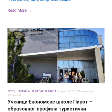
Read More →
ВЕСТИ
,
НАСТАВНИЦИ
,
ОГЛАСНА ТАБЛА
/
април 17, 2026
/
Коментари су
на
искључени
Ученици
Ученици Економске школе Пирот –
Економске
школе
образовнoг профила туристички
Пирот