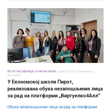
ВЕСТИ
,
НАСТАВНИЦИ
,
ОГЛАСНА ТАБЛА
/
април 25, 2026
/
Коментари су
на
искључени
У
У Економској школи Пирот,
Економској
школи
реализована обука незапошљених лица
Пирот,
реализована
за рад на платформи „Виртуелко4Алл“
обука
незапошљених
лица
Обука незапошљених лица за рад на платформи
за