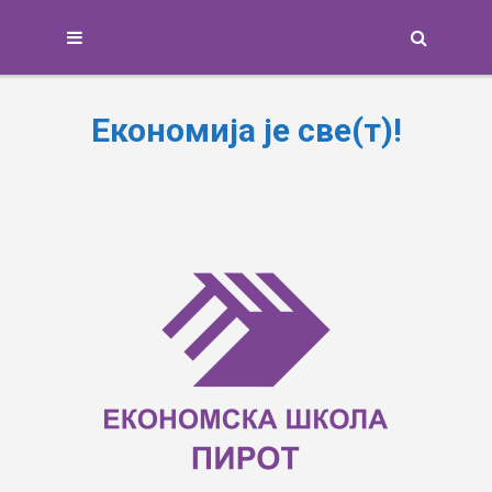
Search
Економија је све(т)!