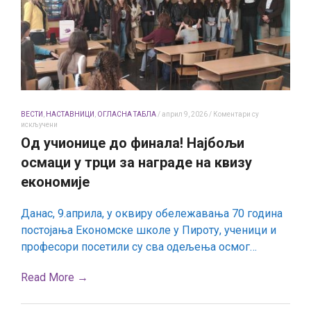
ВЕСТИ
,
НАСТАВНИЦИ
,
ОГЛАСНА ТАБЛА
/
април 9, 2026
/
Коментари су
на
искључени
Од
Од учионице до финала! Најбољи
учионице
до
осмаци у трци за награде на квизу
финала!
Најбољи
економије
осмаци
у
трци
Данас, 9.априла, у оквиру обележавања 70 година
за
постојања Економске школе у Пироту, ученици и
награде
на
професори посетили су сва одељења осмог…
квизу
економије
Read More →