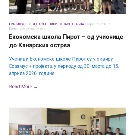
ERASMUS+
,
ВЕСТИ
,
НАСТАВНИЦИ
,
ОГЛАСНА ТАБЛА
/
април 15, 2026
/
на
Коментари су искључени
Економска
Економска школа Пирот – од учионице
школа
Пирот
до Канарских острва
–
од
учионице
Ученици Економске школе Пирот су у оквиру
до
Канарских
Еразмус + пројекта, у периоду од 30. марта до 15.
острва
априла 2026. године…
Read More →