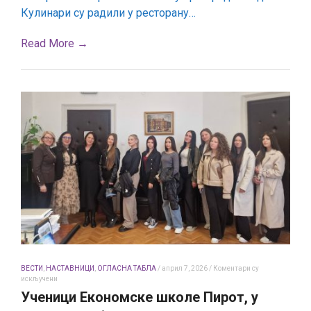
имали
Кулинари су радили у ресторану…
прве
радне
задатке
Read More →
ВЕСТИ
,
НАСТАВНИЦИ
,
ОГЛАСНА ТАБЛА
/
април 7, 2026
/
Коментари су
на
искључени
Ученици
Ученици Економске школе Пирот, у
Економске
школе