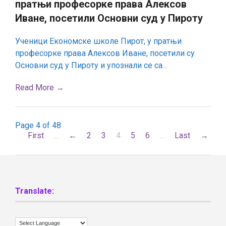
пратњи професорке права Алексов
Пирот,
у
Иване, посетили Основни суд у Пироту
пратњи
професорке
права
Ученици Економске школе Пирот, у пратњи
Алексов
професорке права Алексов Иване, посетили су
Иване,
посетили
Основни суд у Пироту и упознали се са…
Основни
суд
у
Read More →
Пироту
Page 4 of 48
First
...
←
2
3
4
5
6
...
Last
→
Translate: