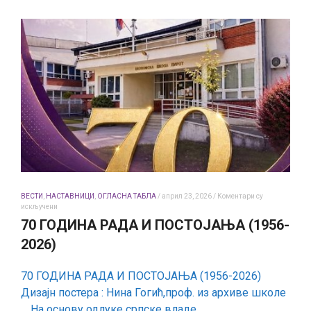
Радовић
ВЕСТИ
,
НАСТАВНИЦИ
,
ОГЛАСНА ТАБЛА
/
април 23, 2026
/
Коментари су
на
искључени
70
70 ГОДИНА РАДА И ПОСТОЈАЊА (1956-
ГОДИНА
РАДА
2026)
И
ПОСТОЈАЊА
(1956-
70 ГОДИНА РАДА И ПОСТОЈАЊА (1956-2026)
2026)
Дизајн постера : Нина Гогић,проф. из архиве школе
… На основу одлуке српске владе…