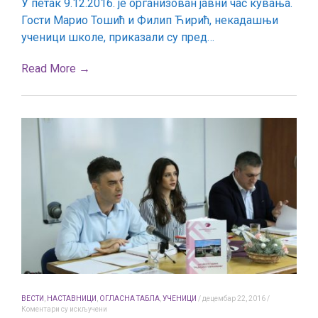
У петак 9.12.2016. је организован јавни час кувања.
Гости Марио Тошић и Филип Ћирић, некадашњи
ученици школе, приказали су пред…
Read More →
ВЕСТИ
,
НАСТАВНИЦИ
,
ОГЛАСНА ТАБЛА
,
УЧЕНИЦИ
/
децембар 22, 2016
/
на
Коментари су искључени