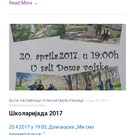
Read More →
ВЕСТИ
,
НАСТАВНИЦИ
,
ОГЛАСНА ТАБЛА
,
УЧЕНИЦИ
/
април 18, 2017
/
на
Коментари су искључени
Школаријада
Школаријада 2017
2017
20.4.2017 у 19:00, Дом војске „Ми смо
времепловци…“