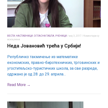
ВЕСТИ
,
НАСТАВНИЦИ
,
ОГЛАСНА ТАБЛА
,
УЧЕНИЦИ
/
мај 3, 2017
/
Коментари су
на
искључени
Неда
Неда Јовановић трећа у Србији!
Јовановић
трећа
у
Републичко такмичење из математике
Србији!
економских, правно-биротехничких, трговинских и
угоститељско-туристичких школа, за све разреде,
одржано је од 28. до 29. априла…
Read More →