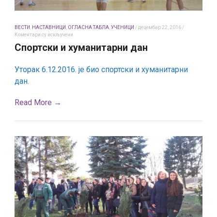
ВЕСТИ
,
НАСТАВНИЦИ
,
ОГЛАСНА ТАБЛА
,
УЧЕНИЦИ
/
децембар 22, 2016
/
на
Коментари су искључени
Спортски
Спортски и хуманитарни дан
и
хуманитарни
дан
Уторак 6.12.2016. је био спортски и хуманитарни
дан.
Read More →