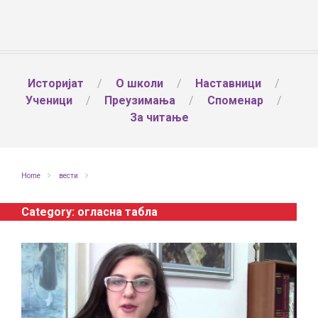
Историјат
О школи
Наставници
Ученици
Преузимања
Споменар
За читање
Home
вести
Category:
огласна табла