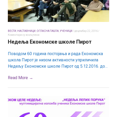
ВЕСТИ
,
НАСТАВНИЦИ
,
ОГЛАСНА ТАБЛА
,
УЧЕНИЦИ
/
децембар 22, 2016
/
на
Коментари су искључени
Недеља
Недеља Економске школе Пирот
Економске
школе
Пирот
Поводом 60 година постојања и рада Економска
школа Пирот је низом активности уприличила
Недељу Економске школе Пирот од 5.12.2016. до…
Read More →