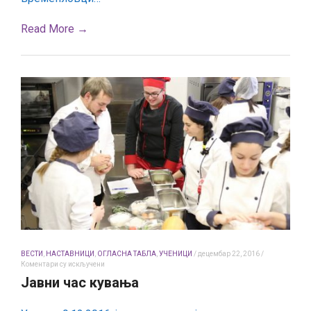
Read More →
ВЕСТИ
,
НАСТАВНИЦИ
,
ОГЛАСНА ТАБЛА
,
УЧЕНИЦИ
/
децембар 22, 2016
/
на
Коментари су искључени
Јавни
Јавни час кувања
час
кувања