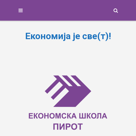
Search
Економија је све(т)!