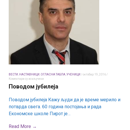
ВЕСТИ
,
НАСТАВНИЦИ
,
ОГЛАСНА ТАБЛА
,
УЧЕНИЦИ
/
октобар 19, 2016
/
на
Коментари су искључени
Поводом
Поводом јубилеја
јубилеја
Поводом јубилеја Кажу људи да је време мерило и
потврда свега. 60 година постојања и рада
Економске школе Пирот је…
Read More →