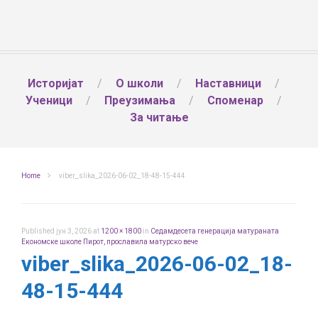
Историјат
О школи
Наставници
Ученици
Преузимања
Споменар
За читање
Home
viber_slika_2026-06-02_18-48-15-444
Published
јун 3, 2026
at
1200 × 1800
in
Седамдесета генерација матураната
Економске школе Пирот, прославила матурско вече
viber_slika_2026-06-02_18-
48-15-444