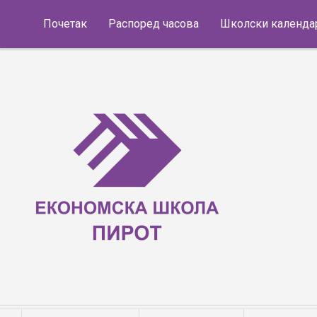
Skip to content
Почетак
Распоред часова
Школски календа