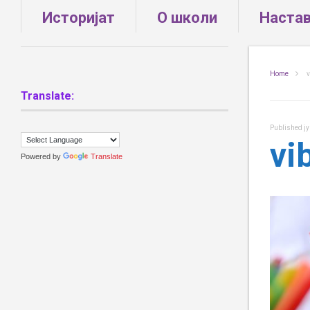
Историјат
О школи
Наста
Home
v
Translate:
Published
ј
vi
Powered by
Translate