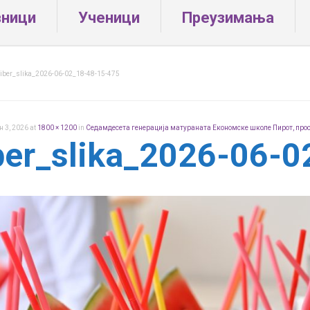
вници
Ученици
Преузимања
iber_slika_2026-06-02_18-48-15-475
ун 3, 2026
at
1800 × 1200
in
Седамдесета генерација матураната Економске школе Пирот, про
ber_slika_2026-06-