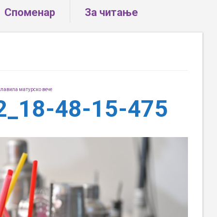
Споменар
За читање
славила матурско вече
02_18-48-15-475