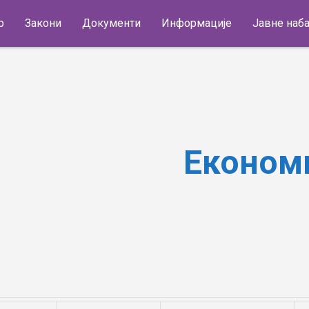
р
Закони
Документи
Информације
Јавне наб
Економиј