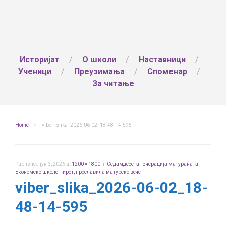
Историјат
О школи
Наставници
Ученици
Преузимања
Споменар
За читање
Home
viber_slika_2026-06-02_18-48-14-595
Published
јун 3, 2026
at
1200 × 1800
in
Седамдесета генерација матураната
Економске школе Пирот, прославила матурско вече
viber_slika_2026-06-02_18-
48-14-595