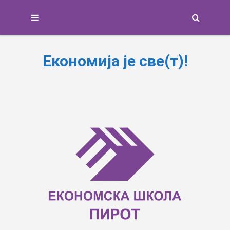
Search
Економија је све(т)!