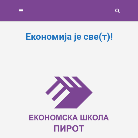
Search
Економија је све(т)!