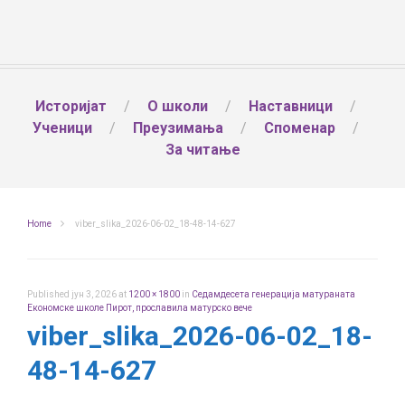
Историјат
О школи
Наставници
Ученици
Преузимања
Споменар
За читање
Home
viber_slika_2026-06-02_18-48-14-627
Published
јун 3, 2026
at
1200 × 1800
in
Седамдесета генерација матураната
Економске школе Пирот, прославила матурско вече
viber_slika_2026-06-02_18-
48-14-627