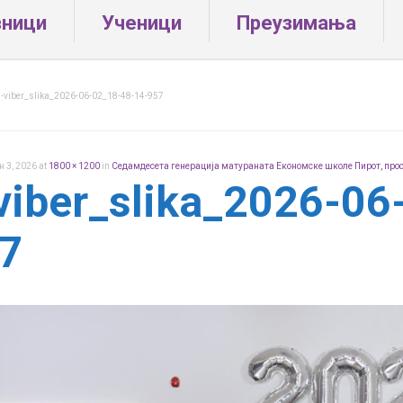
вници
Ученици
Преузимања
-viber_slika_2026-06-02_18-48-14-957
ун 3, 2026
at
1800 × 1200
in
Седамдесета генерација матураната Економске школе Пирот, про
viber_slika_2026-06
7