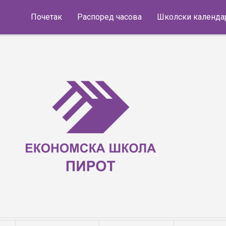
Skip to content
Почетак
Распоред часова
Школски календа