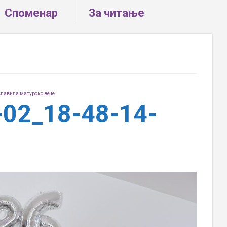
Споменар
За читање
славила матурско вече
-02_18-48-14-