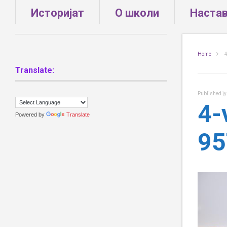
Историјат
О школи
Наста
Home
4
Translate:
Published
ј
4-
Powered by
Translate
95