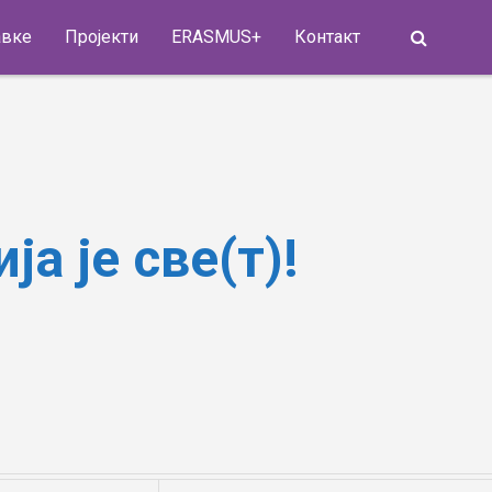
Search
авке
Пројекти
ERASMUS+
Контакт
а је све(т)!