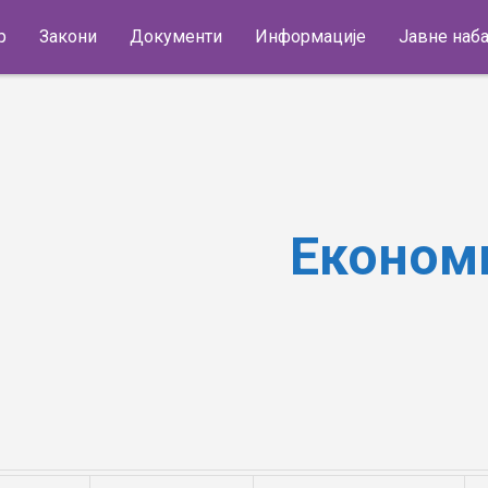
р
Закони
Документи
Информације
Јавне наб
Економиј