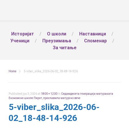
Историјат
О школи
Наставници
Ученици
Преузимања
Споменар
За читање
Home
5-viber_slika_2026-06-02_18-48-14-926
Published
јун 3, 2026
at
1800 × 1200
in
Седамдесета генерација матураната
Економске школе Пирот, прославила матурско вече
5-viber_slika_2026-06-
02_18-48-14-926