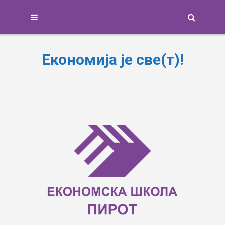
Search
Економија је све(т)!