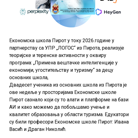
Економска школа Пирот у току 2026.године у
партнерству са УПР „ЛОГОС“ из Пирота, реализује
теоријске и теренске активности у оквиру
програма: „Примена вештачке интелигенције у
економији, угоститељству и туризму“ за децу
основних школа,
Двадесет ученика из основних школа из Пирота је
ове недеље у просторијама Економске школе
Пирот сазнало који су то алати и платформе на бази
АИ и како можемо да побољшамо учење и
квалитет образовања у области туризма. Едукатори
су били професори Економске школе Пирот: Ивана
Васић и Драган Николић.