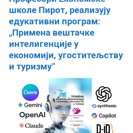
Економске
школе Пирот, реализују
школе
Пирот,
едукативни програм:
реализују
„Примена вештачке
едукативни
програм:
интелигенције у
„Примена
вештачке
економији, угоститељству
интелигенције
и туризму“
у
економији,
угоститељству
и
туризму“