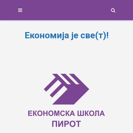
Search
Економија је све(т)!