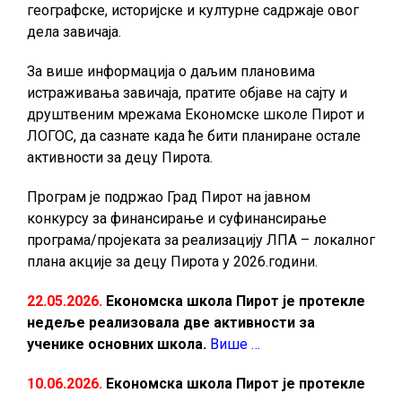
географске, историјске и културне садржаје овог
дела завичаја.
За више информација о даљим плановима
истраживања завичаја, пратите објаве на сајту и
друштвеним мрежама Економске школе Пирот и
ЛОГОС, да сазнате када ће бити планиране остале
активности за децу Пирота.
Програм је подржао Град Пирот на јавном
конкурсу за финансирање и суфинансирање
програма/пројеката за реализацију ЛПА – локалног
плана акције за децу Пирота у 2026.години.
22.05.2026.
Економска школа Пирот је протекле
недеље реализовала две активности за
ученике основних школа.
Више …
10.06.2026.
Економска школа Пирот је протекле