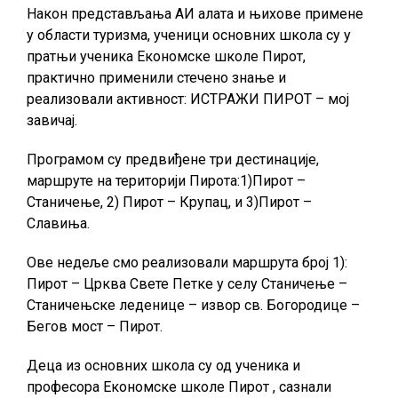
Након представљања АИ алата и њихове примене
у области туризма, ученици основних школа су у
пратњи ученика Економске школе Пирот,
практично применили стечено знање и
реализовали активност: ИСТРАЖИ ПИРОТ – мој
завичај.
Програмом су предвиђене три дестинације,
маршруте на територији Пирота:1)Пирот –
Станичење, 2) Пирот – Крупац, и 3)Пирот –
Славиња.
Ове недеље смо реализовали маршрута број 1):
Пирот – Црква Свете Петке у селу Станичење –
Станичењске леденице – извор св. Богородице –
Бегов мост – Пирот.
Деца из основних школа су од ученика и
професора Економске школе Пирот , сазнали