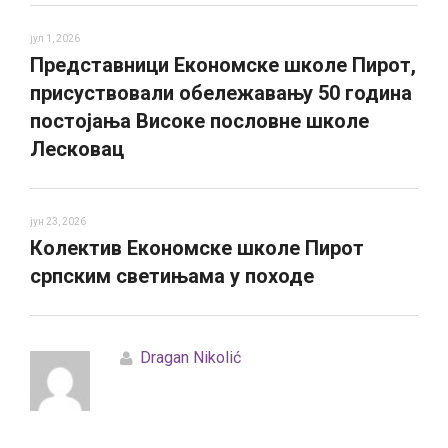
јул 1, 2026
Представници Економске школе Пирот,
присуствовали обележавању 50 година
постојања Високе пословне школе
Лесковац
јун 23, 2026
Колектив Економске школе Пирот
српским светињама у походе
Dragan Nikolić