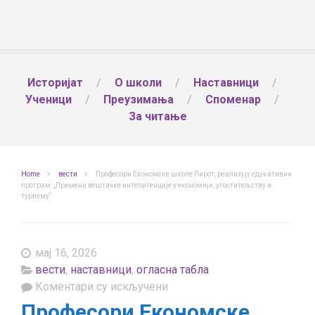
Историјат
О школи
Наставници
Ученици
Преузимања
Споменар
За читање
Home
вести
Професори Економске школе Пирот, реализују едукативни
програм: „Примена вештачке интелигенције у економији, угоститељству и
туризму“
мај 16, 2026
вести
,
наставници
,
огласна табла
на
Коментари су искључени
Професори
Професори Економске