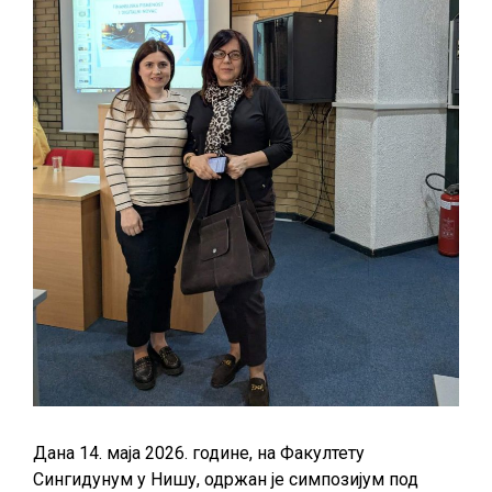
одговорности“
Дана 14. маја 2026. године, на Факултету
Сингидунум у Нишу, одржан је симпозијум под