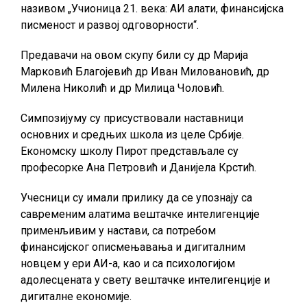
називом „Учионица 21. века: АИ алати, финансијска
писменост и развој одговорности“.
Предавачи на овом скупу били су др Марија
Марковић Благојевић др Иван Миловановић, др
Милена Николић и др Милица Чоловић.
Симпозијуму су присуствовали наставници
основних и средњих школа из целе Србије.
Економску школу Пирот представљале су
професорке Ана Петровић и Данијела Крстић.
Учесници су имали прилику да се упознају са
савременим алатима вештачке интелигенције
применљивим у настави, са потребом
финансијског описмењавања и дигиталним
новцем у ери АИ-а, као и са психологијом
адолесцената у свету вештачке интелигенције и
дигиталне економије.