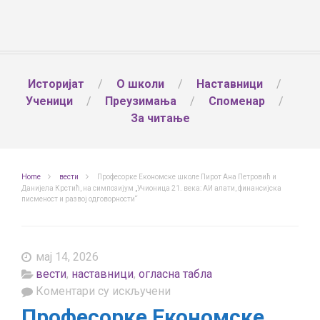
Историјат
О школи
Наставници
Ученици
Преузимања
Споменар
За читање
Home
вести
Професорке Економске школе Пирот Ана Петровић и
Данијела Крстић, на симпозијум „Учионица 21. века: АИ алати, финансијска
писменост и развој одговорности“
мај 14, 2026
вести
,
наставници
,
огласна табла
на
Коментари су искључени
Професорке
Професорке Економске