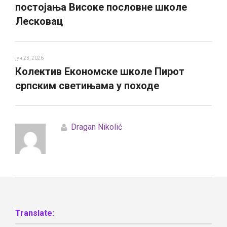
постојања Високе пословне школе
Лесковац
јун 23, 2026
Колектив Економске школе Пирот
српским светињама у походе
Dragan Nikolić
Translate: