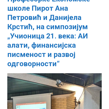
Економске
школе Пирот Ана
школе
Пирот
Петровић и Данијела
Ана
Крстић, на симпозијум
Петровић
и
„Учионица 21. века: АИ
Данијела
Крстић,
алати, финансијска
на
писменост и развој
симпозијум
„Учионица
одговорности“
21.
века:
АИ
алати,
финансијска
писменост
и
развој