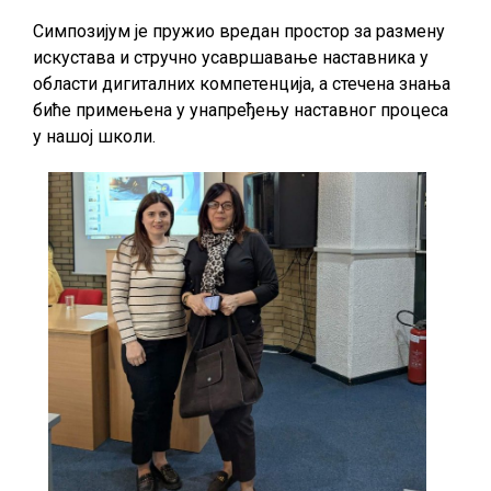
Симпозијум је пружио вредан простор за размену
искустава и стручно усавршавање наставника у
области дигиталних компетенција, а стечена знања
биће примењена у унапређењу наставног процеса
у нашој школи.