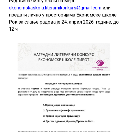
Радови се могу слати на мејл
ekonomskaskola.literarnikonkurs@gmail.com
или
предати лично у просторијама Економске школе.
Рок за слање радова је 24. април 2026. године, до
12 ч.