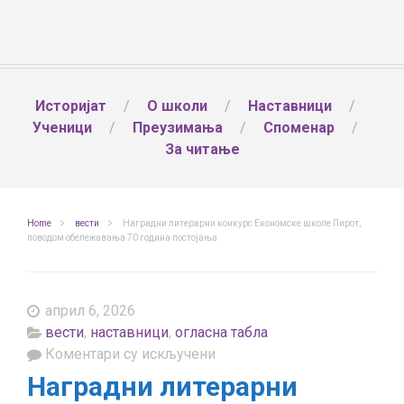
Историјат
О школи
Наставници
Ученици
Преузимања
Споменар
За читање
Home
вести
Наградни литерарни конкурс Економске школе Пирот,
поводом обележавања 70 година постојања
април 6, 2026
вести
,
наставници
,
огласна табла
на
Коментари су искључени
Наградни
Наградни литерарни
литерарни