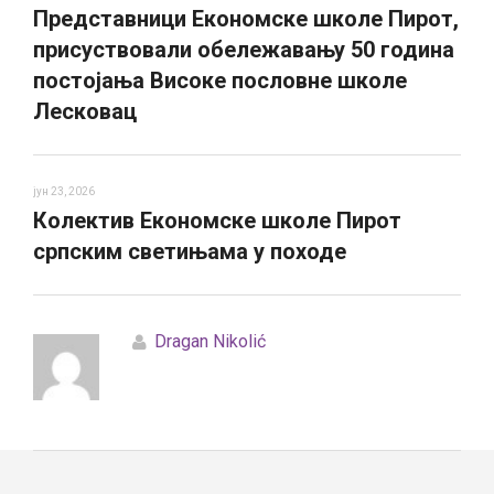
Представници Економске школе Пирот,
присуствовали обележавању 50 година
постојања Високе пословне школе
Лесковац
јун 23, 2026
Колектив Економске школе Пирот
српским светињама у походе
Dragan Nikolić