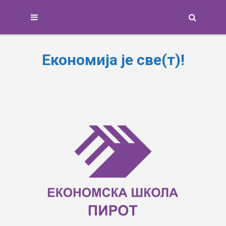
Search
Економија је све(т)!