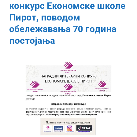
конкурс Економске школе
конкурс
Економске
Пирот, поводом
школе
обележавања 70 година
Пирот,
поводом
постојања
обележавања
70
година
постојања