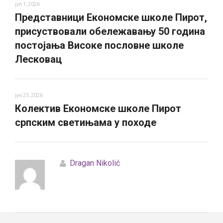
јул 1, 2026
Представници Економске школе Пирот,
присуствовали обележавању 50 година
постојања Високе пословне школе
Лесковац
јун 23, 2026
Колектив Економске школе Пирот
српским светињама у походе
Dragan Nikolić