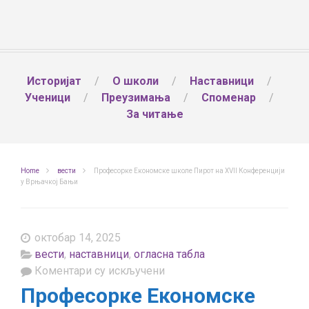
Историјат
О школи
Наставници
Ученици
Преузимања
Споменар
За читање
Home
вести
Професорке Економске школе Пирот на XVII Конференцији
у Врњачкој Бањи
октобар 14, 2025
вести
,
наставници
,
огласна табла
на
Коментари су искључени
Професорке
Професорке Економске
Економске