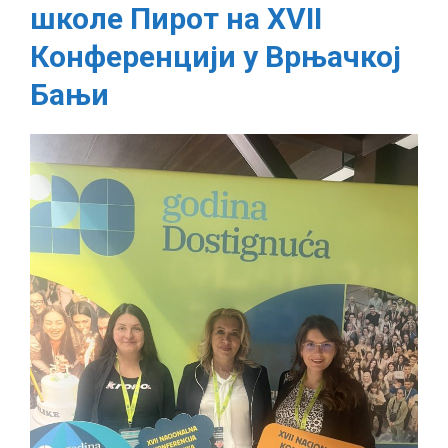
школе Пирот на XVII
школе
Пирот
Конференцији у Врњачкој
на
Бањи
XVII
Конференцији
у
Врњачкој
Бањи