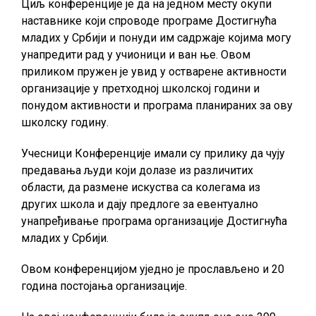
Циљ конференције је да на једном месту окупи
наставнике који спроводе програме Достигнућа
младих у Србији и понуди им садржаје којима могу
унапредити рад у учионици и ван ње. Овом
приликом пружен је увид у остварене активности
организације у претходној школској години и
понудом активности и програма планираних за ову
школску годину.
Учесници Конференције имали су прилику да чују
предавања људи који долазе из различитих
области, да размене искуства са колегама из
других школа и дају предлоге за евентуално
унапређивање програма организације Достигнућа
младих у Србији.
Овом конференцијом уједно је прослављено и 20
година постојања организације.