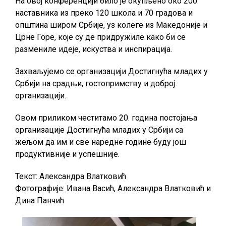
На овој конференцији било је окупљено око 200
наставника из преко 120 школа и 70 градова и
општина широм Србије, уз колеге из Македоније и
Црне Горе, које су де придружиле како би се
размениле идеје, искуства и инспирација.
Захваљујемо се организацији Достигнућа младих у
Србији на срадњи, гостопримству и доброј
организацији.
Овом приликом честитамо 20. година постојања
организације Достигнућа младих у Србији са
жељом да им и све наредне године буду још
продуктивније и успешније.
Текст: Александра Влатковић
Фотографије: Ивана Васић, Александра Влатковић и
Дина Панчић