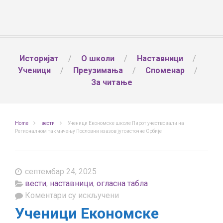
Историјат
О школи
Наставници
Ученици
Преузимања
Споменар
За читање
Home
вести
Ученици Економске школе Пирот учествовали на
Регионалном такмичењу Пословни изазов југоисточне Србије
септембар 24, 2025
вести
,
наставници
,
огласна табла
на
Коментари су искључени
Ученици
Ученици Економске
Економске