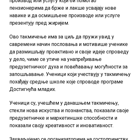
производ или услугу који би помогао
пензионерима да брже и лакше усвајају нове
навике и да осмишљене производе или услуге
презентују пред жиријем.
Ово такмичење има за циљ да пружи увид у
савремени начин пословања и мотивише ученике
да размишљају проактивно и своје идеје спроведу
у дело, чиме се утиче на унапређивање
предузетничког духа и повећавању могућности за
запошљавање. Ученици који учествују у такмичењу
похађају средње школе које спроводе програме
Достигнућа младих.
Ученици су, учешћем у данашњем такмичењу,
стекли нова искуства и познанства, показали своје
предузетничке и маркетиншке способности и
показали своју креативност и иновативност.
Захваљујемо се организаторима на гостопримству