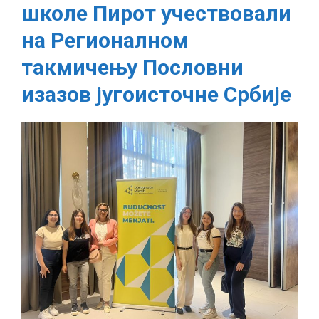
школе Пирот учествовали
школе
Пирот
на Регионалном
учествовали
такмичењу Пословни
на
Регионалном
изазов југоисточне Србије
такмичењу
Пословни
изазов
југоисточне
Србије