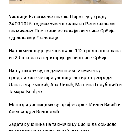
Ученици Економске школе Пирот су у среду
24.09.2025. године учествовали на Регионалном
такмичењу Пословни изазов југоисточне Србије
одржаном у Лесковцу.
На такмичењу је учествовало 112 средњошколаца
из 29 школа са територије југоисточне Србије.
Нашу школу су, на данашњем такмичењу,
представиле четири ученице четвртог разреда:
Лана Јевремовић, Ана Лилић, Мартина Голубовић и
Тамара Ђорђев.
Ментори ученицима су професорке: Ивана Васић и
Александра Влатковић.
Задатак ученика на такмичењу био је да осмисле