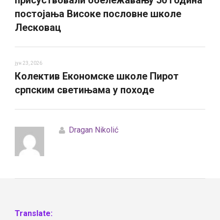
присуствовали обележавању 50 година
постојања Високе пословне школе
Лесковац
јун 23, 2026
Колектив Економске школе Пирот
српским светињама у походе
Dragan Nikolić
Translate: