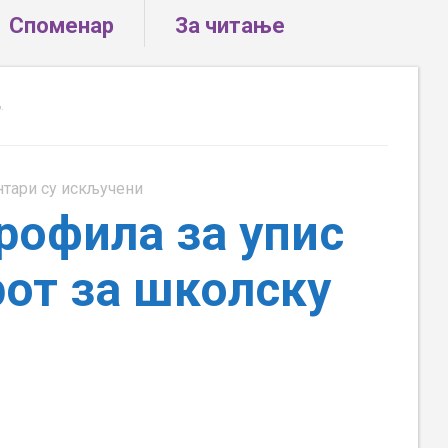
Споменар
За читање
.
на
тари су искључени
ШИФРЕ
офила за упис
образовних
профила
от за школску
за
упис
Економске
школе
Пирот
за
школску