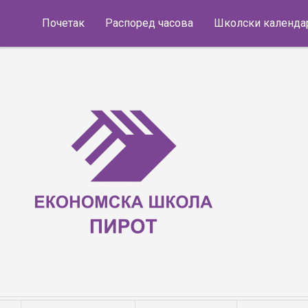
Skip to content
Почетак
Распоред часова
Школски календа