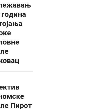
лежавањ
0 година
тојања
оке
ловне
ле
ковац
ектив
номске
ле Пирот