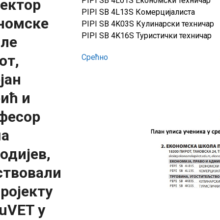
PIPI SB 4L01S Економски техничар
ектор
PIPI SB 4L13S Комерцијалиста
номске
PIPI SB 4K03S Кулинарски техничар
PIPI SB 4K16S Туристички техничар
ле
от,
Срећно
јан
ић и
фесор
а
одијев,
ствовали
пројекту
cuVET у