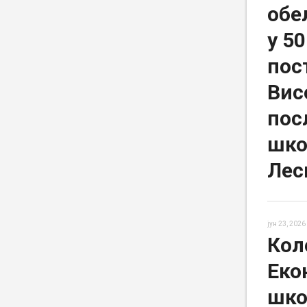
обе
у 5
пос
Вис
пос
шко
Лес
јун 23, 2026
Кол
Еко
шко