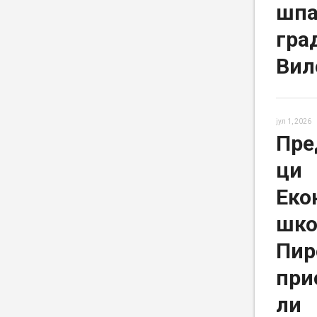
шпа
гра
Вил
јул 1, 2026
Пре
ци
Еко
шко
Пир
при
ли