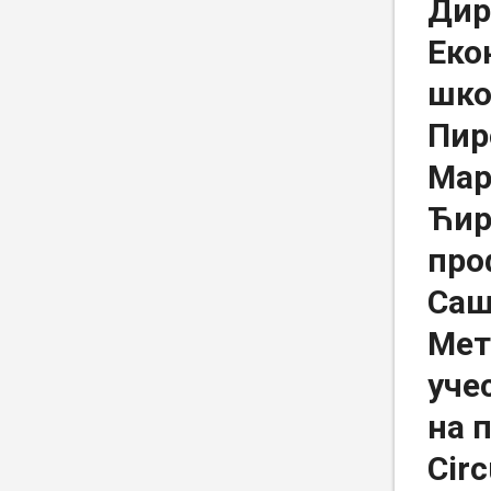
Дир
Еко
шко
Пир
Мар
Ћир
про
Саш
Мет
уче
на 
Cir