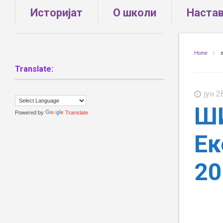
Историјат
О школи
Наста
Home
Translate:
јун 2
ШИ
Powered by
Translate
Ек
20