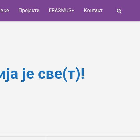
Search
авке
Пројекти
ERASMUS+
Контакт
а је све(т)!