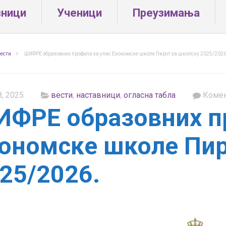
вници
Ученици
Преузимања
вести
ШИФРЕ образовних профила за упис Економске школе Пирот за школску 2025/2026
8, 2025
вести
,
наставници
,
огласна табла
Комен
ФРЕ образовних пр
ономске школе Пир
25/2026.