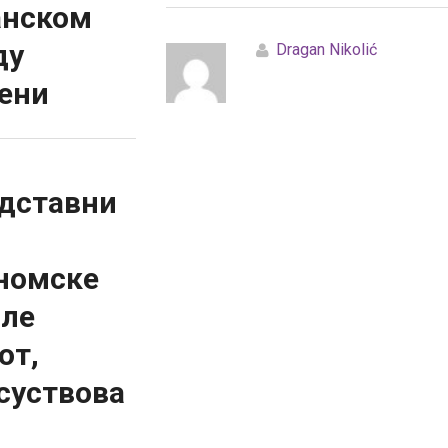
нском
ду
Dragan Nikolić
ени
дставни
номске
ле
от,
суствова