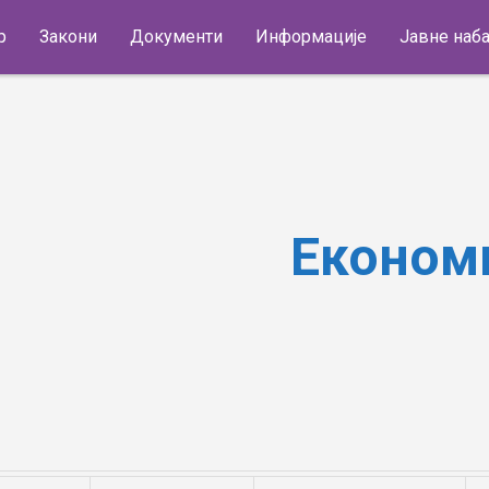
р
Закони
Документи
Информације
Јавне наб
Економиј