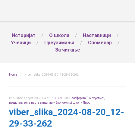
Историјат
О школи
Наставници
Ученици
Преузимања
Споменар
За читање
Home
viber_slika_2024-08-20_12-29-33-262
Published
август 20, 2024
at
1800 × 810
in
Платформа “Виртуелко”,
представљена наставницима у Економској школи Пирот
viber_slika_2024-08-20_12-
29-33-262