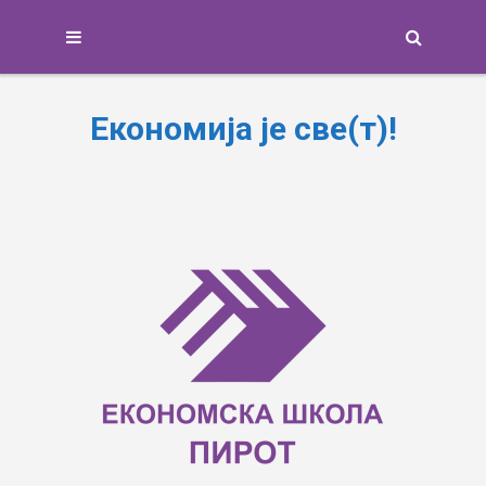
Search
Економија је све(т)!