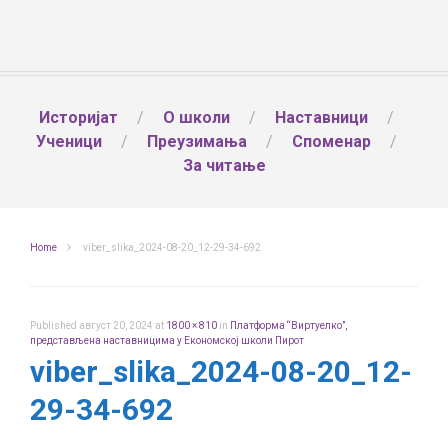
Историјат
О школи
Наставници
Ученици
Преузимања
Споменар
За читање
Home
viber_slika_2024-08-20_12-29-34-692
Published
август 20, 2024
at
1800 × 810
in
Платформа “Виртуелко”,
представљена наставницима у Економској школи Пирот
viber_slika_2024-08-20_12-
29-34-692