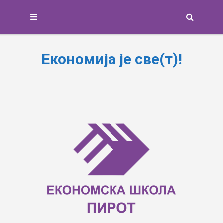
Search
Економија је све(т)!