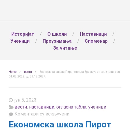
Историјат
О школи
Наставници
Ученици
Преузимања
Споменар
За читање
Home
вести
Економска школа Пирот стекла Еразмус акредитацију од
01.02.2022. до 31.12.2027.
јун 5, 2023
вести
,
наставници
,
огласна табла
,
ученици
на
Коментари су искључени
Економска
Економска школа Пирот
школа