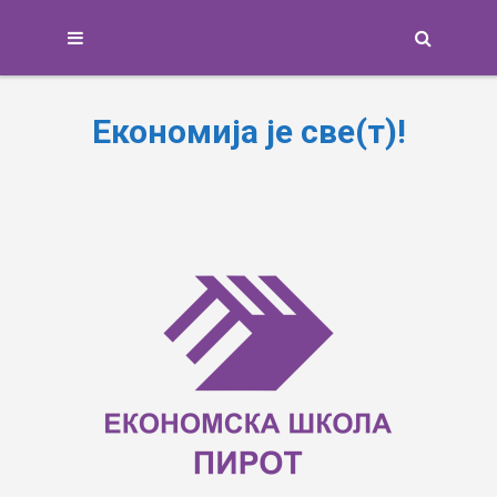
Search
Економија је све(т)!