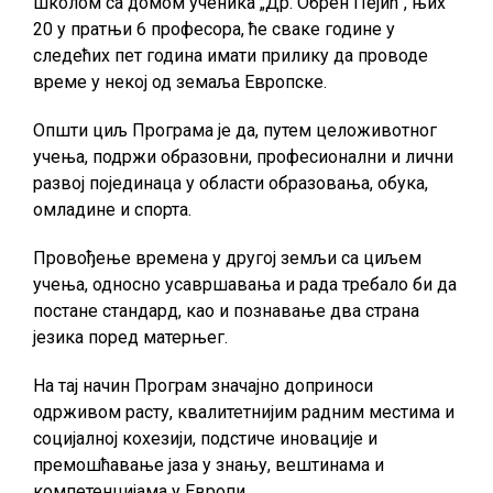
школом са домом ученика „Др. Обрен Пејић“, њих
20 у пратњи 6 професора, ће сваке године у
следећих пет година имати прилику да проводе
време у некој од земаља Европске.
Општи циљ Програма је да, путем целоживотног
учења, подржи образовни, професионални и лични
развој појединаца у области образовања, обука,
омладине и спорта.
Провођење времена у другој земљи са циљем
учења, односно усавршавања и рада требало би да
постане стандард, као и познавање два страна
језика поред матерњег.
На тај начин Програм значајно доприноси
одрживом расту, квалитетнијим радним местима и
социјалној кохезији, подстиче иновације и
премошћавање јаза у знању, вештинама и
компетенцијама у Европи.