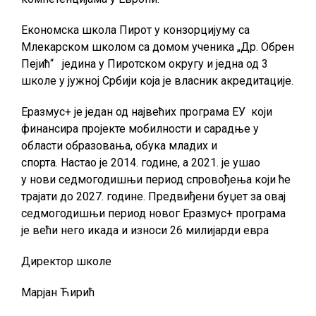
Економска школа Пирот у конзорцијуму са
Млекарском школом са домом ученика „Др. Обрен
Пејић“ једина у Пиротском округу и једна од 3
школе у јужној Србији која је власник акредитације.
Еразмус+ је један од највећих програма ЕУ који
финансира пројекте мобилности и сарадње у
области образовања, обука младих и
спорта. Настао је 2014. године, а 2021. је ушао
у нови седмогодишњи период спровођења који ће
трајати до 2027. године. Предвиђени буџет за овај
седмогодишњи период новог Еразмус+ програма
је већи него икада и износи 26 милијарди евра
Директор школе
Марјан Ћирић