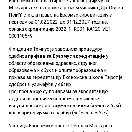
Економска школа Пирот je у конзорцијуму са
Млекарском школом са домом ученика „Др. Обрен
Пејић“ стекла право на Еразмус акредитацију у
периоду од 01.02.2022. до 31.12.2027. године,
ознака акредитације 2022-1- RS01-KA120-VET-
000110549.
Фондација Темпус је завршила процедуру
одабира
пријава за Еразмус акредитације
у
области образовања одраслих, стручног
образовања и обука и општег образовања и
пријава за акредитацију Економске школе Пирот је
одобрена, узимајући у обзир
број поена које су пријавама за акредитације
доделили оцењивачи током оцењивања
испуњености критеријума квалитета (
award criteria
),
као и критеријума за одабир (
selection criteria
).
Ученици Економске школе Пирот и Млекарске