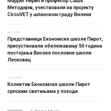
Марјан Ћирић и професор Саша
Методијев, учествовали на пројекту
CircuVET у шпанском граду Вилени
јул 1, 2026
Представници Економске школе Пирот,
присуствовали обележавању 50 година
постојања Високе пословне школе
Лесковац
јун 23, 2026
Колектив Економске школе Пирот
српским светињама у походе