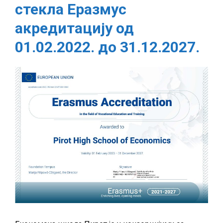
стекла Еразмус
Пирот
стекла
акредитацију од
Еразмус
01.02.2022. до 31.12.2027.
акредитацију
од
01.02.2022.
до
31.12.2027.