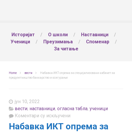
Историјат
О школи
Наставници
Ученици
Преузимања
Споменар
За читање
Home
вести
Набавка ИКТ опрема за специјализовани кабинет за
предузетништво банкарство и осигурање
јун 10, 2022
вести
,
наставници
,
огласна табла
,
ученици
на
Коментари су искључени
Набавка
Набавка ИКТ опрема за
ИКТ