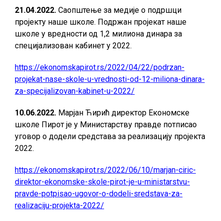
21.04.2022.
Саопштење за медије о подршци
пројекту наше школе. Подржан пројекат наше
школе у вредности од 1,2 милиона динара за
специјализован кабинет у 2022.
https://ekonomskapirot.rs/2022/04/22/podrzan-
projekat-nase-skole-u-vrednosti-od-12-miliona-dinara-
za-specijalizovan-kabinet-u-2022/
10.06.2022.
Марјан Ћирић директор Економске
школе Пирот је у Министарству правде потписао
уговор о додели средстава за реализацију пројекта
2022.
https://ekonomskapirot.rs/2022/06/10/marjan-ciric-
direktor-ekonomske-skole-pirot-je-u-ministarstvu-
pravde-potpisao-ugovor-o-dodeli-sredstava-za-
realizaciju-projekta-2022/