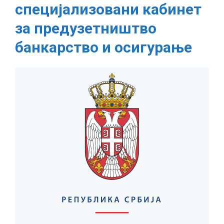
специјализовани кабинет
опрема
за
за предузетништво
специјализовани
банкарство и осигурање
кабинет
за
предузетништво
банкарство
и
осигурање