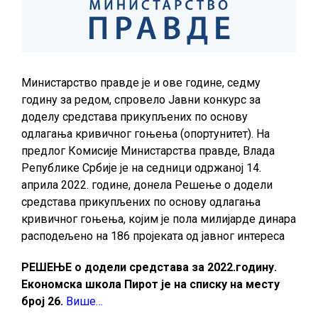
Министарство правде је и ове године, седму
годину за редом, спровело Јавни конкурс за
доделу средстава прикупљених по основу
одлагања кривичног гоњења (опортунитет). На
предлог Комисије Министарства правде, Влада
Републике Србије је на седници одржаној 14.
априла 2022. године, донела Решење о додели
средстава прикупљених по основу одлагања
кривичног гоњења, којим је пола милијарде динара
расподељено на 186 пројеката од јавног интереса
РЕШЕЊЕ о додели средстава за 2022.годину.
Економска школа Пирот је на списку на месту
број 26.
Више…