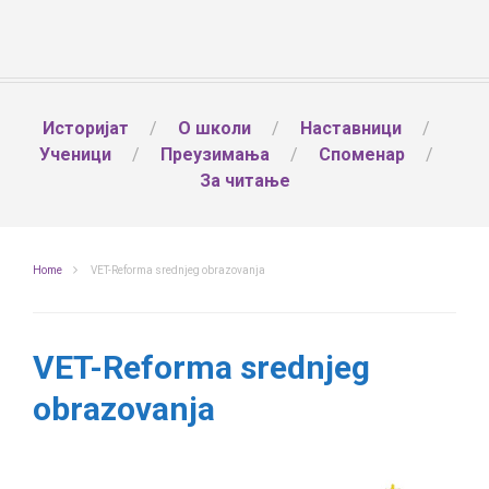
Историјат
О школи
Наставници
Ученици
Преузимања
Споменар
За читање
Home
VET-Reforma srednjeg obrazovanja
VET-Reforma srednjeg
obrazovanja