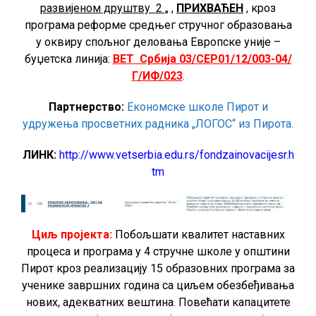
развијеном друштву 2 „
,
ПРИХВАЋЕН
, кроз
програма реформе средњег стручног образовања
у оквиру спољног деловања Европске уније –
буџетска линија:
ВЕТ Србија 03/СЕР01/12/003-04/
Г/ИФ/023
.
Партнерство:
Економске школе Пирот и
удружења просветних радника „ЛОГОС“ из Пирота.
ЛИНК:
http://www.vetserbia.edu.rs/fondzainovacijesr.h
tm
Циљ пројекта:
Побољшати квалитет наставних
процеса и програма у 4 стручне школе у општини
Пирот кроз реализацију 15 образовних програма за
ученике завршних година са циљем обезбеђивања
нових, адекватних вештина. Повећати капацитете