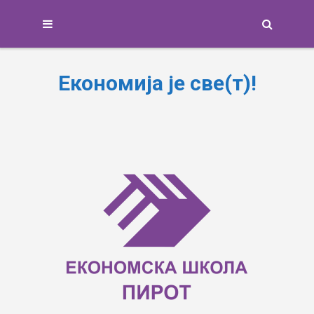
Search
Економија је све(т)!