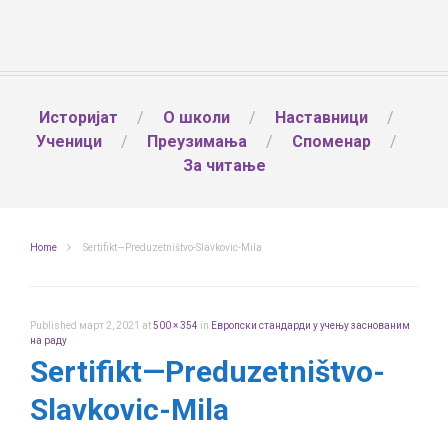
Историјат
О школи
Наставници
Ученици
Преузимања
Споменар
За читање
Home
Sertifikt—Preduzetništvo-Slavkovic-Mila
Published
март 2, 2021
at
500 × 354
in
Европски стандарди у учењу заснованим
на раду
Sertifikt—Preduzetništvo-
Slavkovic-Mila