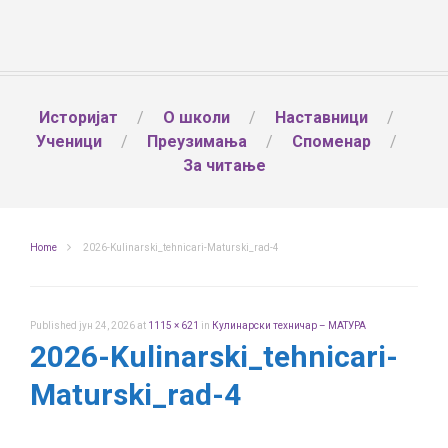
Историјат
О школи
Наставници
Ученици
Преузимања
Споменар
За читање
Home
2026-Kulinarski_tehnicari-Maturski_rad-4
Published
јун 24, 2026
at
1115 × 621
in
Кулинарски техничар – МАТУРА
2026-Kulinarski_tehnicari-
Maturski_rad-4