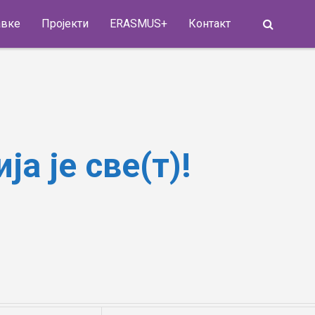
Search
авке
Пројекти
ERASMUS+
Контакт
а је све(т)!