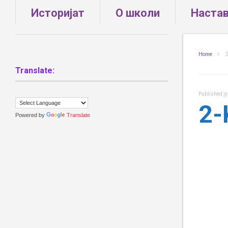
Историјат
О школи
Наста
Home
2
Translate:
Published
ј
2-
Powered by
Translate