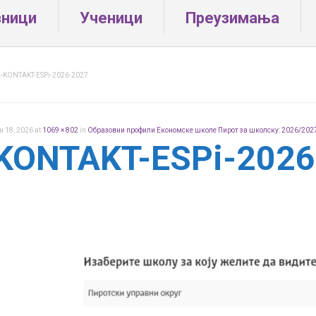
вници
Ученици
Преузимања
-KONTAKT-ESPi-2026-2027
ун 18, 2026
at
1069 × 802
in
Образовни профили Економске школе Пирот за школску: 2026/202
KONTAKT-ESPi-2026