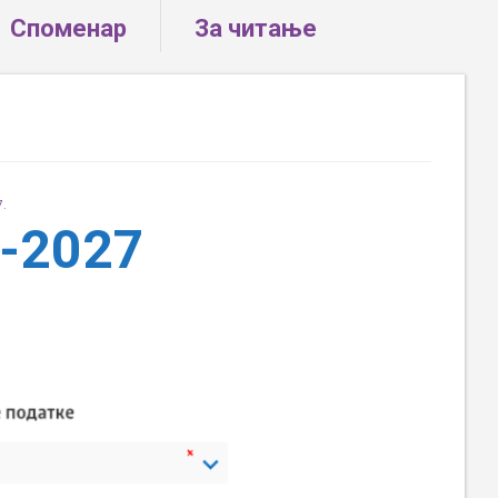
Споменар
За читање
7.
-2027