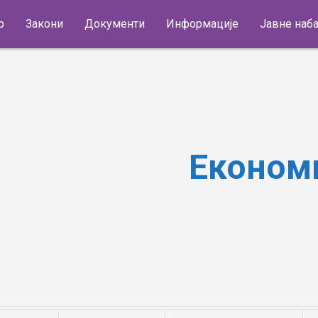
р
Закони
Документи
Информације
Јавне наб
Економиј