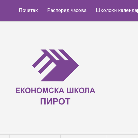
Skip to content
Почетак
Распоред часова
Школски календа