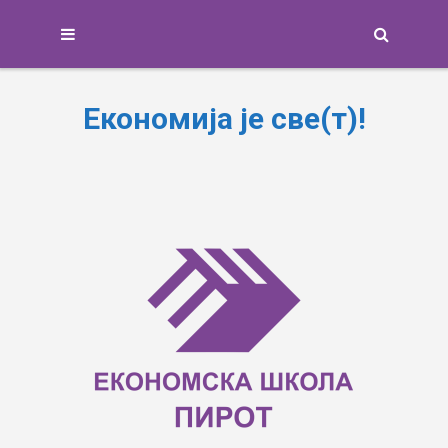
Search
Економија је све(т)!