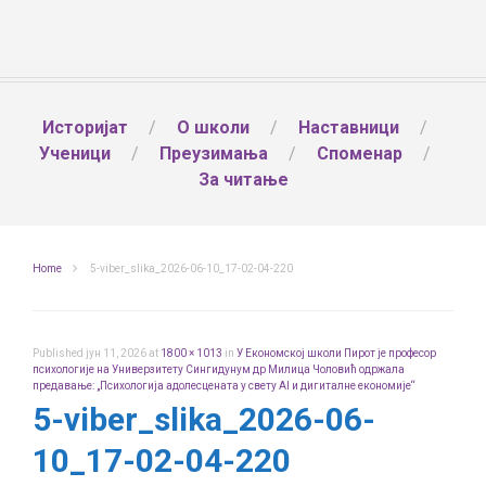
Историјат
О школи
Наставници
Ученици
Преузимања
Споменар
За читање
Home
5-viber_slika_2026-06-10_17-02-04-220
Published
јун 11, 2026
at
1800 × 1013
in
У Економској школи Пирот је професор
психологије на Универзитету Сингидунум др Милица Чоловић одржала
предавање: „Психологија адолесцената у свету AI и дигиталне економије“
5-viber_slika_2026-06-
10_17-02-04-220