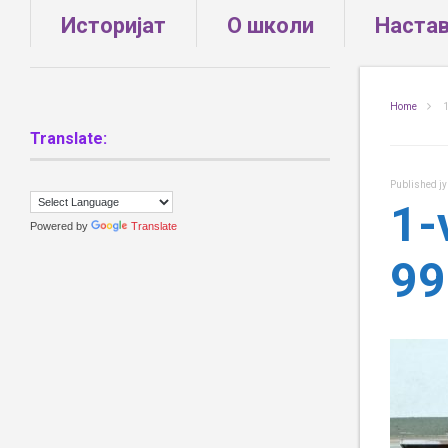
Историјат
О школи
Наста
Home
1
Translate:
Published
ј
1-
Powered by
Translate
99