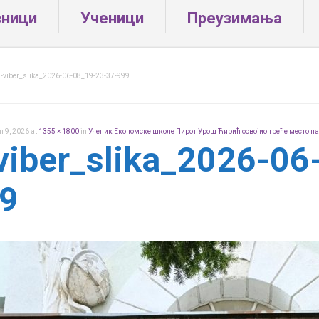
вници
Ученици
Преузимања
-viber_slika_2026-06-08_19-23-37-999
ун 9, 2026
at
1355 × 1800
in
Ученик Економске школе Пирот Урош Ћирић освојио треће место на
viber_slika_2026-06
9