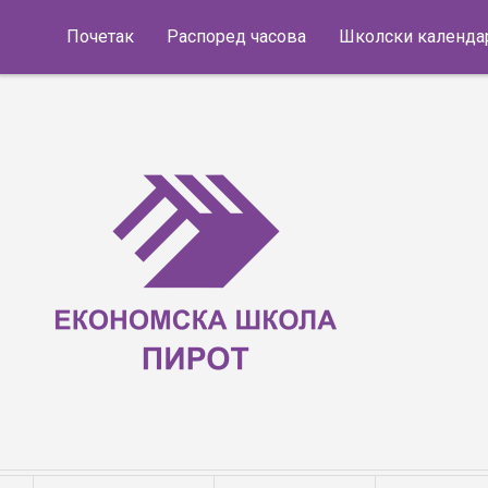
Skip to content
Почетак
Распоред часова
Школски календа