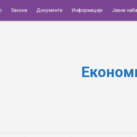
р
Закони
Документи
Информације
Јавне наб
Економиј