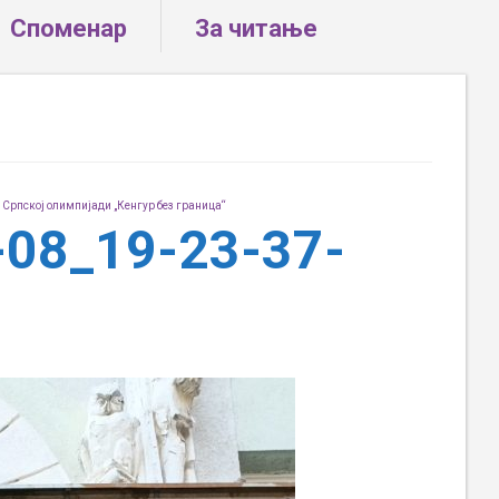
Споменар
За читање
 Српској олимпијади „Кенгур без граница“
-08_19-23-37-