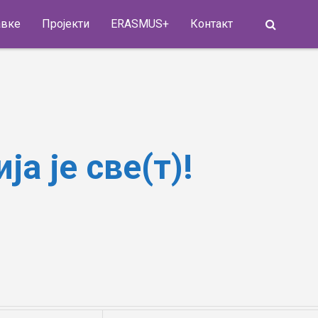
Search
авке
Пројекти
ERASMUS+
Контакт
а је све(т)!