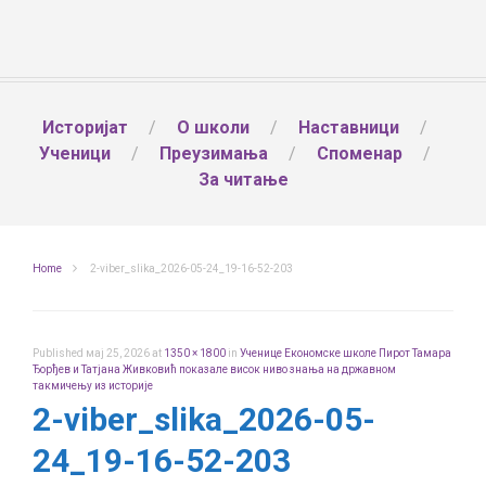
Историјат
О школи
Наставници
Ученици
Преузимања
Споменар
За читање
Home
2-viber_slika_2026-05-24_19-16-52-203
Published
мај 25, 2026
at
1350 × 1800
in
Ученице Економске школе Пирот Тамара
Ђорђев и Татјана Живковић показале висок ниво знања на државном
такмичењу из историје
2-viber_slika_2026-05-
24_19-16-52-203