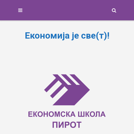
Search
Економија је све(т)!