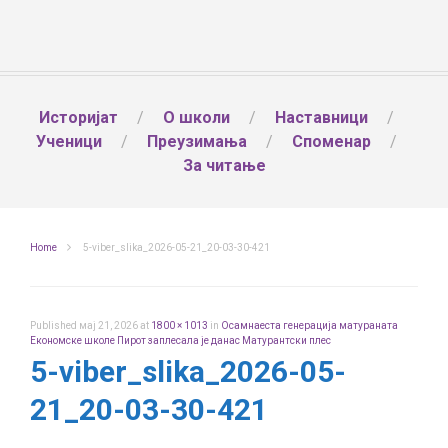
Историјат
О школи
Наставници
Ученици
Преузимања
Споменар
За читање
Home
5-viber_slika_2026-05-21_20-03-30-421
Published
мај 21, 2026
at
1800 × 1013
in
Осамнаеста генерација матураната
Економске школе Пирот заплесала је данас Матурантски плес
5-viber_slika_2026-05-
21_20-03-30-421