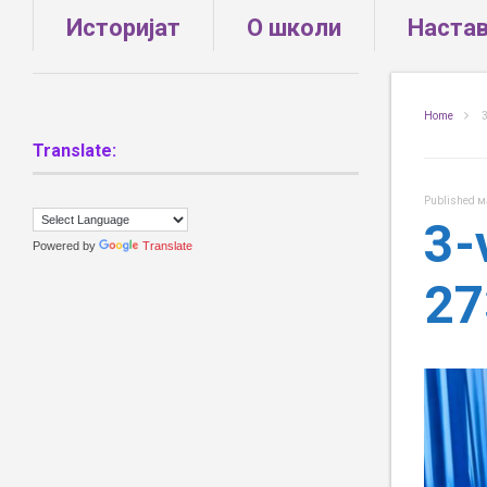
Историјат
О школи
Наста
Home
3
Translate:
Published
м
3-
Powered by
Translate
27