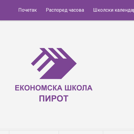
Skip to content
Почетак
Распоред часова
Школски календа