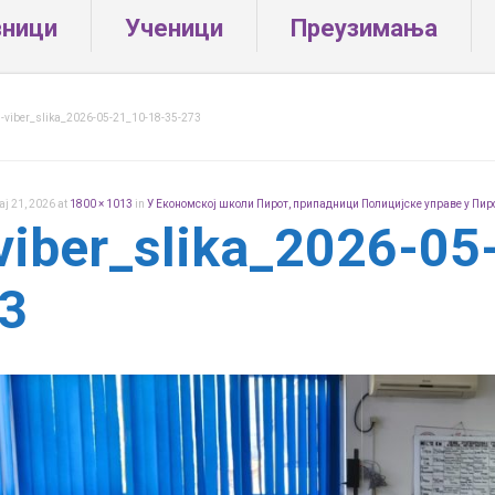
вници
Ученици
Преузимања
-viber_slika_2026-05-21_10-18-35-273
ај 21, 2026
at
1800 × 1013
in
У Економској школи Пирот, припадници Полицијске управе у Пир
viber_slika_2026-05
3