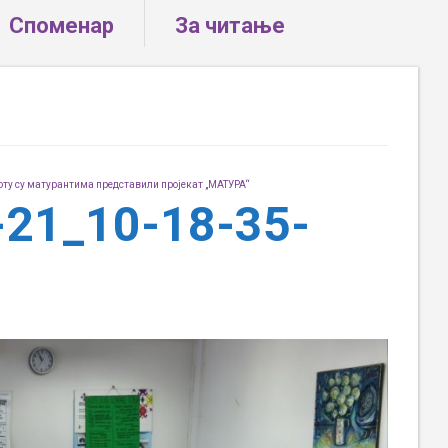
Споменар
За читање
оту су матурантима представили пројекат „МАТУРА“
-21_10-18-35-