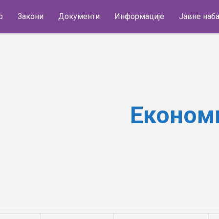
р
Закони
Документи
Информације
Јавне наб
Економиј