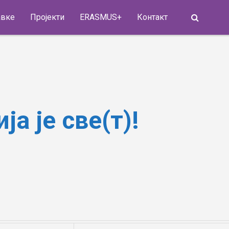
Search
авке
Пројекти
ERASMUS+
Контакт
а је све(т)!