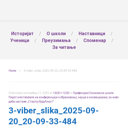
Историјат
О школи
Наставници
Ученици
Преузимања
Споменар
За читање
Home
3-viber_slika_2025-09-20_20-09-33-484
Published
септембар 21, 2025
at
1600 × 1200
in
Професорке Економске школе
Пирот учествовале на конференцији о образовању, науци и иновацијама, за ново
доба наставе „Стартуј будућност“
3-viber_slika_2025-09-
20_20-09-33-484