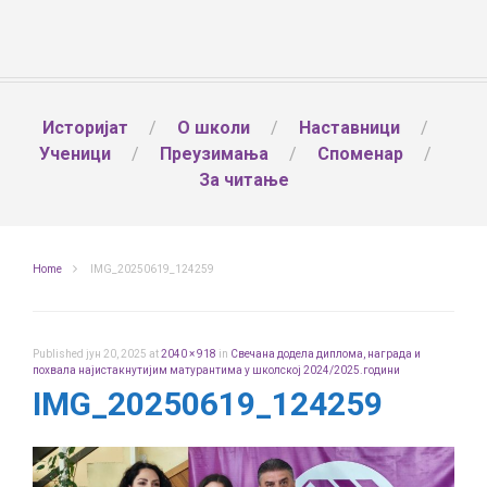
Историјат
О школи
Наставници
Ученици
Преузимања
Споменар
За читање
Home
IMG_20250619_124259
Published
јун 20, 2025
at
2040 × 918
in
Свечана додела диплома, награда и
похвала најистакнутијим матурантима у школској 2024/2025.години
IMG_20250619_124259