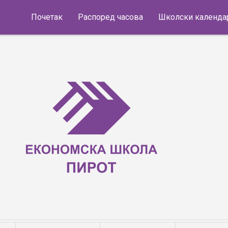
Skip to content
Почетак
Распоред часова
Школски календа