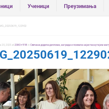
вници
Ученици
Преузимања
MG_20250619_122902
ун 20, 2025
at
2040 × 918
in
Свечана додела диплома, награда и похвала најистакнутијим мат
G_20250619_12290