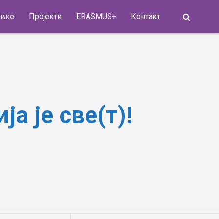
Search
авке
Пројекти
ERASMUS+
Контакт
а је све(т)!