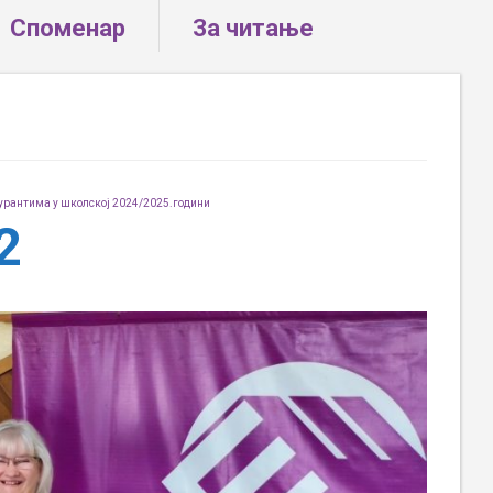
Споменар
За читање
урантима у школској 2024/2025.години
2