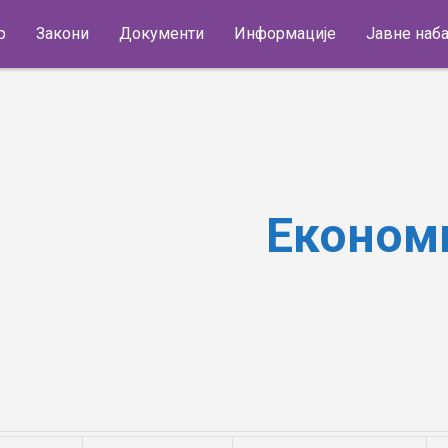
р
Закони
Документи
Информације
Јавне наб
Економиј