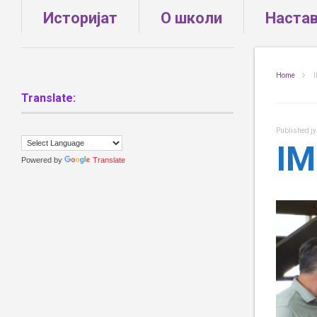
Историјат
О школи
Наста
Home
I
Translate:
Published
ј
IM
Powered by
Translate