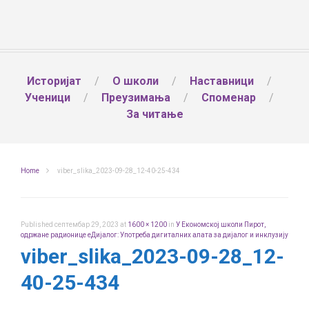
Историјат
О школи
Наставници
Ученици
Преузимања
Споменар
За читање
Home
viber_slika_2023-09-28_12-40-25-434
Published
септембар 29, 2023
at
1600 × 1200
in
У Економској школи Пирот,
одржане радионице еДијалог: Употреба дигиталних алата за дијалог и инклузију
viber_slika_2023-09-28_12-
40-25-434