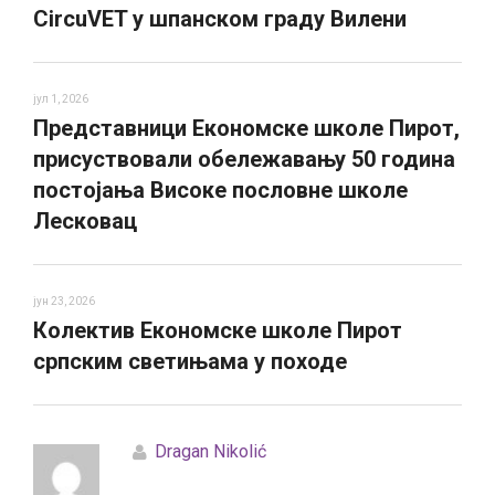
CircuVET у шпанском граду Вилени
јул 1, 2026
Представници Економске школе Пирот,
присуствовали обележавању 50 година
постојања Високе пословне школе
Лесковац
јун 23, 2026
Колектив Економске школе Пирот
српским светињама у походе
Dragan Nikolić