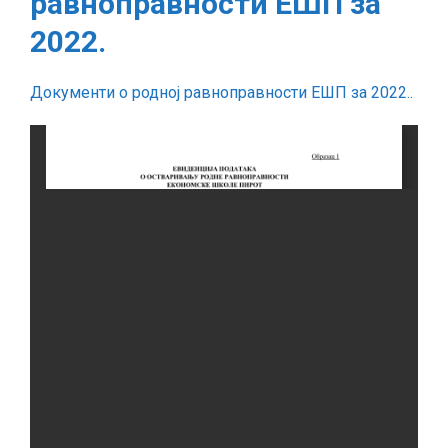
равноправности ЕШП за
родној
равноправности
2022.
ЕШП
за
Документи о родној равноправности ЕШП за 2022..
2022.