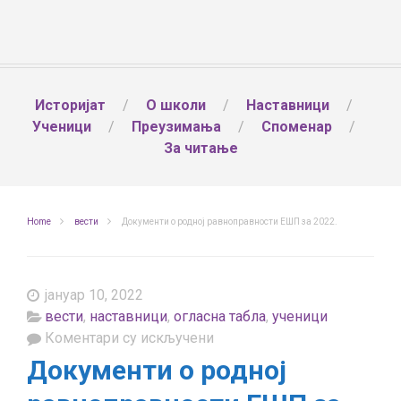
Историјат
О школи
Наставници
Ученици
Преузимања
Споменар
За читање
Home
вести
Документи о родној равноправности ЕШП за 2022.
јануар 10, 2022
вести
,
наставници
,
огласна табла
,
ученици
на
Коментари су искључени
Документи
Документи о родној
о